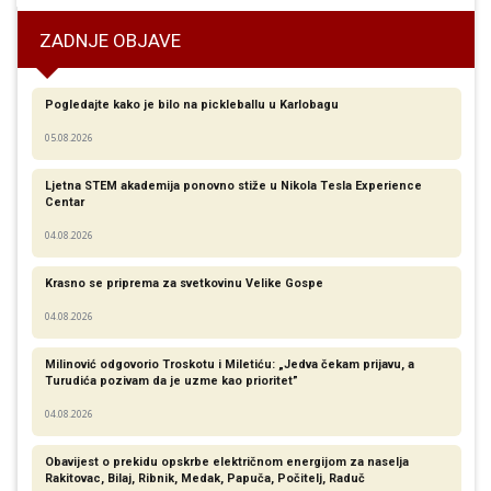
ZADNJE OBJAVE
Pogledajte kako je bilo na pickleballu u Karlobagu
05.08.2026
Ljetna STEM akademija ponovno stiže u Nikola Tesla Experience
Centar
04.08.2026
Krasno se priprema za svetkovinu Velike Gospe
04.08.2026
Milinović odgovorio Troskotu i Miletiću: „Jedva čekam prijavu, a
Turudića pozivam da je uzme kao prioritet”
04.08.2026
Obavijest o prekidu opskrbe električnom energijom za naselja
Rakitovac, Bilaj, Ribnik, Medak, Papuča, Počitelj, Raduč