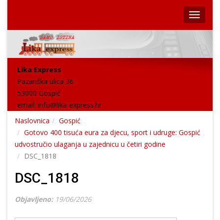
Lika Express
Pazariška ulica 36
53000 Gospić
email:
info@lika-express.hr
Naslovnica
Gospić
Gotovo 400 tisuća eura za djecu, sport i udruge: Gospić
udvostručio ulaganja u zajednicu u četiri godine
DSC_1818
DSC_1818
Objavljeno:
19/06/2026