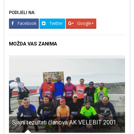
PODIJELI NA:
Facebook
Twitter
Google+
MOŽDA VAS ZANIMA
rijana Petir održala zanimljivo predavanje na Tribini četvrtkom
Sjajni rezultati članova AK VELEBIT 2001.