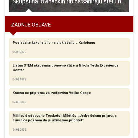
nom Pseudohumor gostuje u perušićkoj knjižnici
Skupština lovinačkih ribiča:saniraju štetu nastalu uređenjem jezera!!!
ZADNJE OBJAVE
Pogledajte kako je bilo na pickleballu u Karlobagu
05.08.2026
Ljetna STEM akademija ponovno stiže u Nikola Tesla Experience
Centar
04.08.2026
Krasno se priprema za svetkovinu Velike Gospe
04.08.2026
Milinović odgovorio Troskotu i Miletiću: „Jedva čekam prijavu, a
Turudića pozivam da je uzme kao prioritet”
04.08.2026