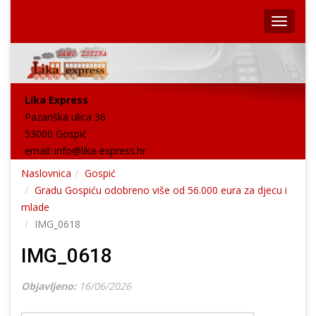
Lika Express
Pazariška ulica 36
53000 Gospić
email:
info@lika-express.hr
Naslovnica
Gospić
Gradu Gospiću odobreno više od 56.000 eura za djecu i
mlade
IMG_0618
IMG_0618
Objavljeno:
16/06/2026