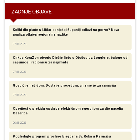
ZADNJE OBJAVE
Koliki dio plaće u Ličko-senjskoj županiji odlazi na gorivo? Nova
analiza otkriva regionalne razlike​
07.08.2026
Cirkus KoraZon otvorio Dječje ljeto u Otočcu uz žonglere, balone od
sapunice i radionicu za najmlađe
07.08.2026
Gospić je naš dom: Dosta je procedura, vrijeme je za sanaciju
07.08.2026
Obavijest o prekidu opskrbe električnom energijom za dio naselja
Cesarica
06.08.2026
Pogledajte program proslave blagdana Sv. Roka u Perušiću