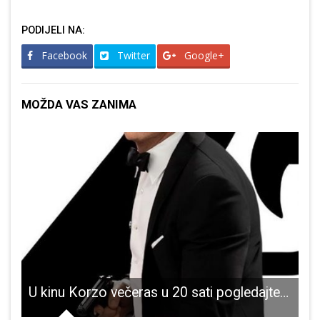
PODIJELI NA:
Facebook
Twitter
Google+
MOŽDA VAS ZANIMA
z Gospića na Promina trail-u u Drnišu
U kinu Korzo večeras u 20 sati pogledajte najnoviji film o Jamesu Bondu