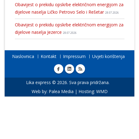
Obavijest o prekidu opskrbe električnom energijom za
dijelove naselja Ličko Petrovo Selo i Rešetar
28.07.2026
Obavijest o prekidu opskrbe električnom energijom za
dijelove naselja Jezerce
28.07.2026
Naslovnica
Kontakt
Impressum
Uvjeti korištenja
Lika express © 2026. Sva prava pridržana.
Web by:
Palea Media
| Hosting:
WMD