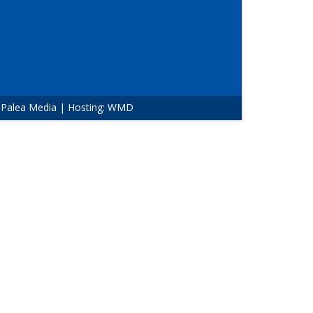
:
Palea Media
| Hosting:
WMD