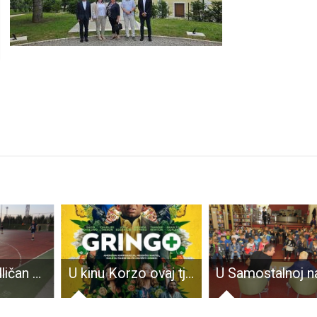
Nastavljen odličan mali nogomet na gospićkom ljetnom turniru!
U kinu Korzo ovaj tjedan pogledajte film “Gringo”!