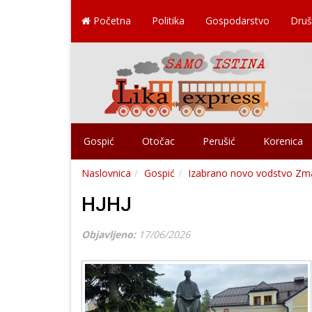
Početna
Politika
Gospodarstvo
Druš
Gospić
Otočac
Perušić
Korenica
Naslovnica
Gospić
Izabrano novo vodstvo Zma
HJHJ
Objavljeno:
17/06/2026