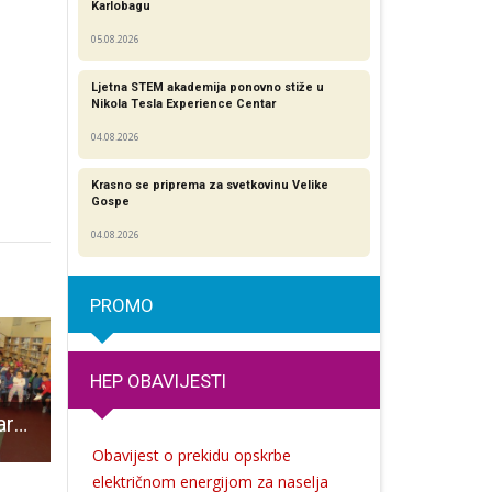
Karlobagu
05.08.2026
Ljetna STEM akademija ponovno stiže u
Nikola Tesla Experience Centar
04.08.2026
Krasno se priprema za svetkovinu Velike
Gospe
04.08.2026
PROMO
HEP OBAVIJESTI
U Samostalnoj narodnoj knjižnici završnica Mjeseca hrvatske knjige
U gospićkoj knjižnici radionica o izradi straničnika za knjige
Članovi udruge građana Marakana odali počast poginulim braniteljima i civilima u Domovinskom ratu
Obavijest o prekidu opskrbe
električnom energijom za naselja