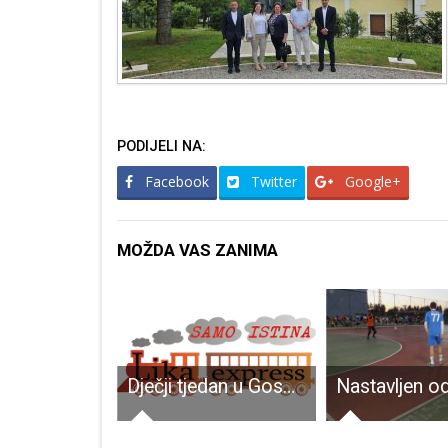
PODIJELI NA:
Facebook
Twitter
Google+
MOŽDA VAS ZANIMA
Radnici Elektrolike, još jedni heroji kosinjske borbe s vodenom stihijom!
Dječji tjedan u Gospiću