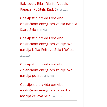
Rakitovac, Bilaj, Ribnik, Medak,
Papuča, Počitelj, Raduč
03.08.2026
Obavijest o prekidu opskrbe
električnom energijom za dio naselja
Staro Selo
03.08.2026
Obavijest o prekidu opskrbe
električnom energijom za dijelove
naselja Ličko Petrovo Selo i Rešetar
28.07.2026
Obavijest o prekidu opskrbe
električnom energijom za dijelove
naselja Jezerce
28.07.2026
Obavijest o prekidu opskrbe
električnom energijom za za dio
naselja Željava Selo
28.07.2026