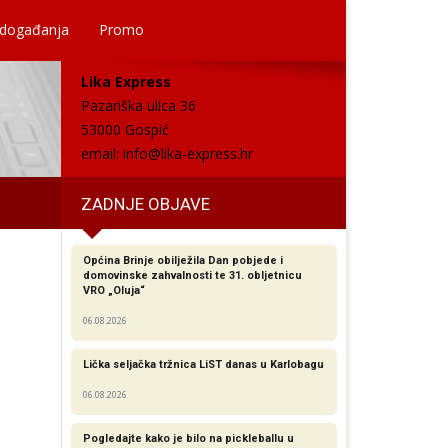
 događanja
Promo
Lika Express
Pazariška ulica 36
53000 Gospić
email:
info@lika-express.hr
ZADNJE OBJAVE
Općina Brinje obilježila Dan pobjede i
domovinske zahvalnosti te 31. obljetnicu
VRO „Oluja“
06.08.2026
Lička seljačka tržnica LiST danas u Karlobagu
06.08.2026
Pogledajte kako je bilo na pickleballu u