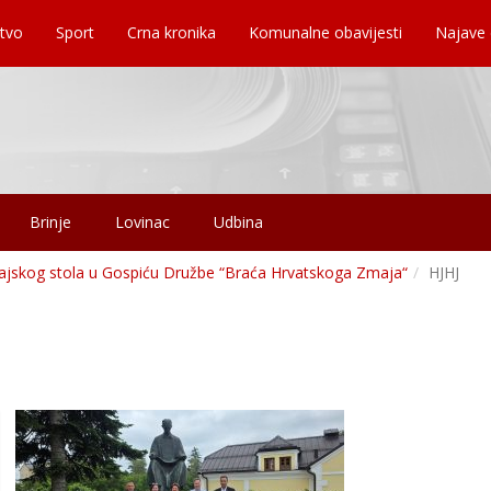
tvo
Sport
Crna kronika
Komunalne obavijesti
Najave
Brinje
Lovinac
Udbina
jskog stola u Gospiću Družbe “Braća Hrvatskoga Zmaja“
HJHJ