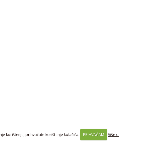
je korištenje, prihvaćate korištenje kolačića.
PRIHVAĆAM
Više o