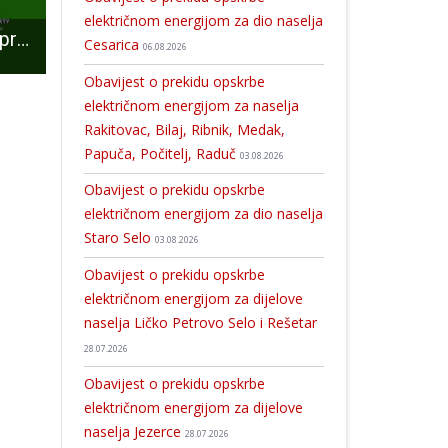
električnom energijom za dio naselja
Bogat adventski program očekuje vas i ove godine u srcu Like, u Perušiću!!!
ČESTITAMO: Lički bikeri Crazy wolfsi uz miris oktana i paljenih guma proslavili 25 godina na cesti
Nikola Maras: “Zna se” kome odgovara da SDP u Lici i dalje bude o
Cesarica
06.08.2026
Obavijest o prekidu opskrbe
električnom energijom za naselja
Rakitovac, Bilaj, Ribnik, Medak,
Papuča, Počitelj, Raduč
03.08.2026
Obavijest o prekidu opskrbe
električnom energijom za dio naselja
Staro Selo
03.08.2026
Obavijest o prekidu opskrbe
električnom energijom za dijelove
naselja Ličko Petrovo Selo i Rešetar
28.07.2026
Obavijest o prekidu opskrbe
električnom energijom za dijelove
naselja Jezerce
28.07.2026