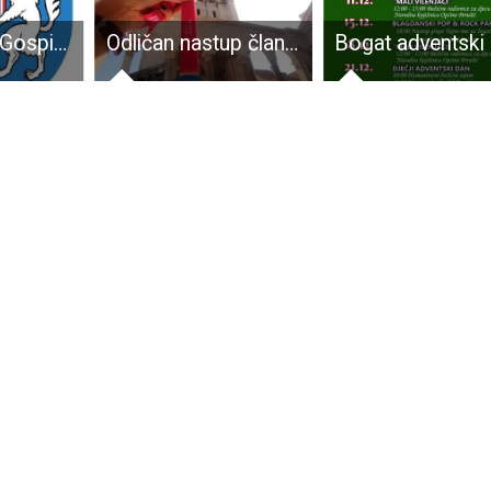
Nogometaši Gospića 91 odigrali 2:2 protiv riječke Lokomotive
Odličan nastup članova AK Velebit 2001 na Splitskom maratonu