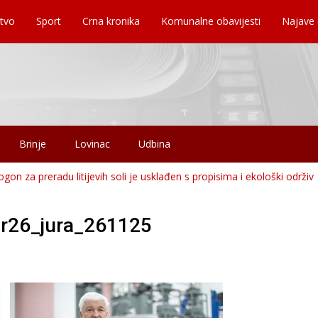
tvo
Sport
Crna kronika
Komunalne obavijesti
Najave
Brinje
Lovinac
Udbina
on za preradu litijevih soli je usklađen s propisima i ekološki održiv
r26_jura_261125