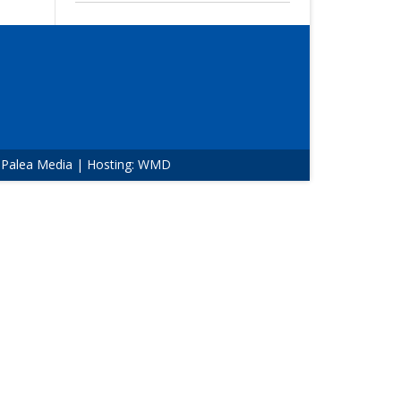
:
Palea Media
| Hosting:
WMD