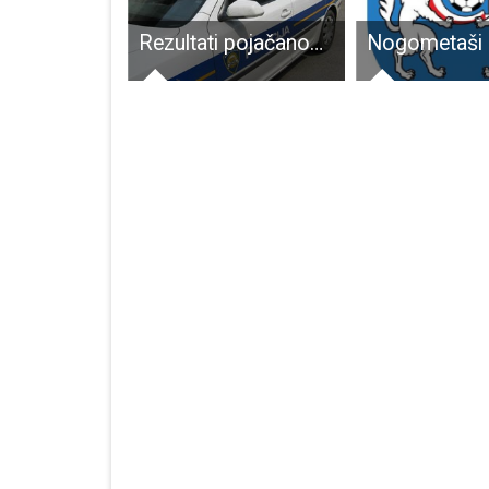
LAG LIKA objavio LAG Natječaj za Mjeru 7.4.1. za razvoj lokalne infrastrukture
Rezultati pojačanog nadzora tehničke ispravnosti vozila