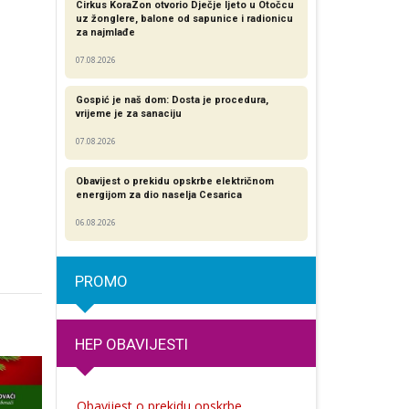
Cirkus KoraZon otvorio Dječje ljeto u Otočcu
uz žonglere, balone od sapunice i radionicu
za najmlađe
07.08.2026
Gospić je naš dom: Dosta je procedura,
vrijeme je za sanaciju
07.08.2026
Obavijest o prekidu opskrbe električnom
energijom za dio naselja Cesarica
06.08.2026
PROMO
HEP OBAVIJESTI
Obavijest o prekidu opskrbe