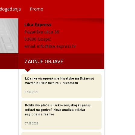
 događanja
Promo
Lika Express
Pazariška ulica 36
53000 Gospić
email:
info@lika-express.hr
ZADNJE OBJAVE
Ličanke viceprvakinje Hrvatske na Državnoj
završnici HEP turnira u rukometu
07.08.2026
Koliki dio plaće u Ličko-senjskoj županiji
odlazi na gorivo? Nova analiza otkriva
regionalne razlike​
07.08.2026