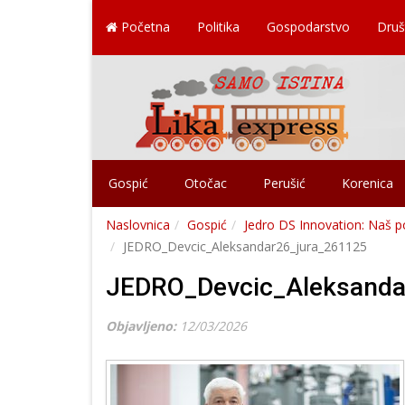
Početna
Politika
Gospodarstvo
Druš
Gospić
Otočac
Perušić
Korenica
Naslovnica
Gospić
Jedro DS Innovation: Naš pog
JEDRO_Devcic_Aleksandar26_jura_261125
JEDRO_Devcic_Aleksanda
Objavljeno:
12/03/2026