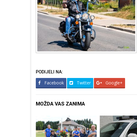
PODIJELI NA:
Facebook
Twitter
Google+
MOŽDA VAS ZANIMA