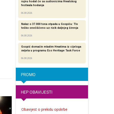
rujnu hodat će sa sudionicima Hrvatskog
festivala hodanja
06.08.2026
Nalaz o 37.000 tona otpada u Gospiću: Tlo
teško onečišćeno uz rizik daljnjeg širenja
06.08.2026
Gospić domaćin mladim Hrvatima iz cijeloga
svijeta u programu Eco Heritage Task Force
06.08.2026
PROMO
HEP OBAVIJESTI
Obavijest o prekidu opskrbe