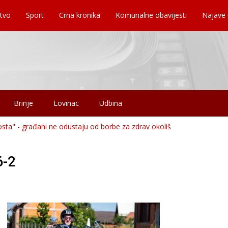
tvo
Sport
Crna kronika
Komunalne obavijesti
Najave
Brinje
Lovinac
Udbina
osta" - građani ne odustaju od borbe za zdrav okoliš
6-2