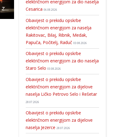
električnom energijom za dio naselja
BRAVO: gospićki zbor Vile Velebita obranio srebro na državnom natjecanju tradicijskog pjevanja
Rukometne zvijezde u Gospiću
Prijavite se na biciklističku utrku “Srce Velebita” i uživajte u predivn
Cesarica
06.08.2026
Obavijest o prekidu opskrbe
električnom energijom za naselja
Rakitovac, Bilaj, Ribnik, Medak,
Papuča, Počitelj, Raduč
03.08.2026
Obavijest o prekidu opskrbe
električnom energijom za dio naselja
Staro Selo
03.08.2026
Obavijest o prekidu opskrbe
električnom energijom za dijelove
naselja Ličko Petrovo Selo i Rešetar
28.07.2026
Obavijest o prekidu opskrbe
električnom energijom za dijelove
naselja Jezerce
28.07.2026