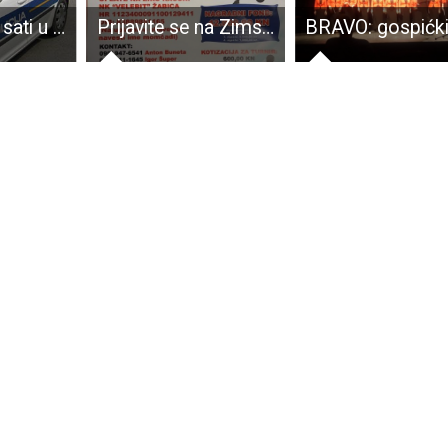
Danas u 8,35 sati u mjestu Baške Oštarije dogodila se prometna nesreća sa smrtno stradalom osobom
Prijavite se na Zimski malonogometni turnir Gospić. Pobjedničkoj ekipi čak 26.000 kuna!!!