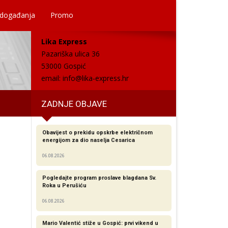
 događanja
Promo
Lika Express
Pazariška ulica 36
53000 Gospić
email:
info@lika-express.hr
ZADNJE OBJAVE
Obavijest o prekidu opskrbe električnom
energijom za dio naselja Cesarica
06.08.2026
Pogledajte program proslave blagdana Sv.
Roka u Perušiću
06.08.2026
Mario Valentić stiže u Gospić: prvi vikend u