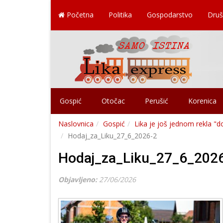
Početna
Politika
Gospodarstvo
Druš
Gospić
Otočac
Perušić
Korenica
Naslovnica
Gospić
Lika je još jednom rekla "d
Hodaj_za_Liku_27_6_2026-2
Hodaj_za_Liku_27_6_202
Objavljeno:
27/06/2026