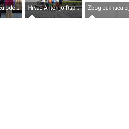
Gradu Gospiću odobreno više od 56.000 eura za djecu i mlade
Hrvač Antonijo Rupčić osvojio zlatnu medalju na turniru u Mađarskoj!!! Osvojene još tri bronce!!!