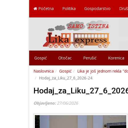
Početna
Politika
Gospodarstvo
Druš
Gospić
Otočac
Perušić
Korenica
Naslovnica
Gospić
Lika je još jednom rekla "d
Hodaj_za_Liku_27_6_2026-24
Hodaj_za_Liku_27_6_202
Objavljeno:
27/06/2026