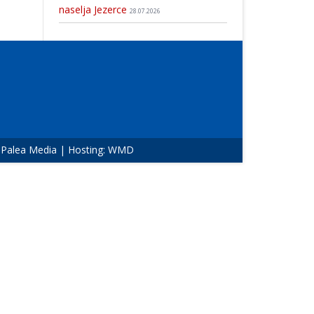
naselja Jezerce
28.07.2026
:
Palea Media
| Hosting:
WMD