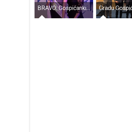
Službe u Gospiću odlično rade na prihvatu izbjeglica iz Ukrajine
BRAVO: Gospićanki Nikolini Lulić titula miss osobnosti na natjecanju za Najljepšu Mamu Hrvatske!!!