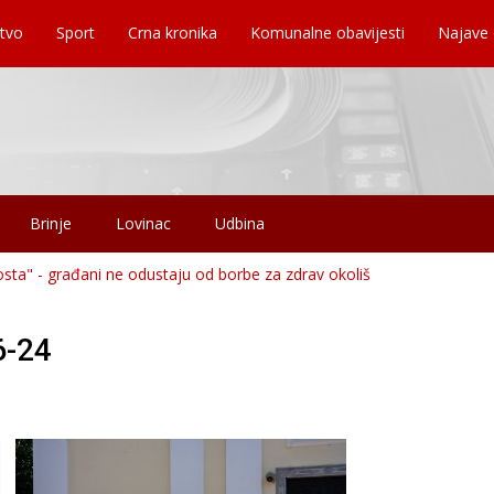
tvo
Sport
Crna kronika
Komunalne obavijesti
Najave
Brinje
Lovinac
Udbina
osta" - građani ne odustaju od borbe za zdrav okoliš
6-24