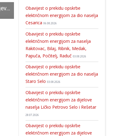
Zbog puknuća cijevi slab pritisak vode u Gospiću!
ODAZOVITE SE: u utorak i srijedu 13. i 14.rujna u Gospiću
Perušić u subotu 14.rujna slavi blagdan Uzvišenja sv. Križa i Dan Općine
Obavijest o prekidu opskrbe
električnom energijom za dio naselja
Cesarica
06.08.2026
Obavijest o prekidu opskrbe
električnom energijom za naselja
Rakitovac, Bilaj, Ribnik, Medak,
Papuča, Počitelj, Raduč
03.08.2026
Obavijest o prekidu opskrbe
električnom energijom za dio naselja
Staro Selo
03.08.2026
Obavijest o prekidu opskrbe
električnom energijom za dijelove
naselja Ličko Petrovo Selo i Rešetar
28.07.2026
Obavijest o prekidu opskrbe
električnom energijom za dijelove