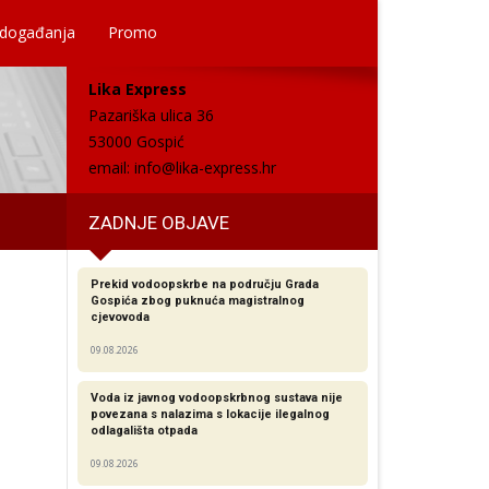
 događanja
Promo
Lika Express
Pazariška ulica 36
53000 Gospić
email:
info@lika-express.hr
ZADNJE OBJAVE
Prekid vodoopskrbe na području Grada
Gospića zbog puknuća magistralnog
cjevovoda
09.08.2026
Voda iz javnog vodoopskrbnog sustava nije
povezana s nalazima s lokacije ilegalnog
odlagališta otpada
09.08.2026