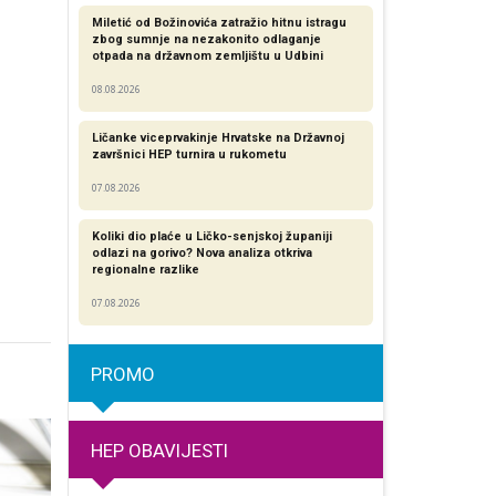
Miletić od Božinovića zatražio hitnu istragu
zbog sumnje na nezakonito odlaganje
otpada na državnom zemljištu u Udbini
08.08.2026
Ličanke viceprvakinje Hrvatske na Državnoj
završnici HEP turnira u rukometu
07.08.2026
Koliki dio plaće u Ličko-senjskoj županiji
odlazi na gorivo? Nova analiza otkriva
regionalne razlike​
07.08.2026
PROMO
HEP OBAVIJESTI