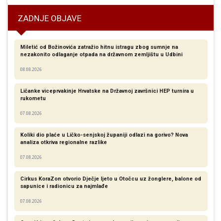
ZADNJE OBJAVE
Miletić od Božinovića zatražio hitnu istragu zbog sumnje na
nezakonito odlaganje otpada na državnom zemljištu u Udbini
08.08.2026
Ličanke viceprvakinje Hrvatske na Državnoj završnici HEP turnira u
rukometu
07.08.2026
Koliki dio plaće u Ličko-senjskoj županiji odlazi na gorivo? Nova
analiza otkriva regionalne razlike​
07.08.2026
Cirkus KoraZon otvorio Dječje ljeto u Otočcu uz žonglere, balone od
sapunice i radionicu za najmlađe
07.08.2026