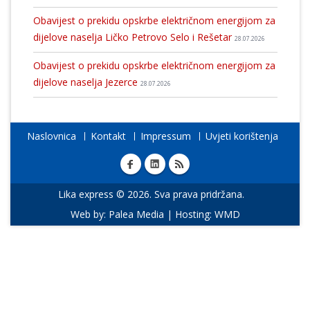
Obavijest o prekidu opskrbe električnom energijom za
dijelove naselja Ličko Petrovo Selo i Rešetar
28.07.2026
Obavijest o prekidu opskrbe električnom energijom za
dijelove naselja Jezerce
28.07.2026
Naslovnica
Kontakt
Impressum
Uvjeti korištenja
Lika express © 2026. Sva prava pridržana.
Web by:
Palea Media
| Hosting:
WMD