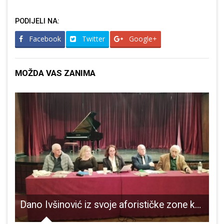
PODIJELI NA:
Facebook
Twitter
Google+
MOŽDA VAS ZANIMA
SDP u Lici i dalje bude ovakav
Dano Ivšinović iz svoje aforističke zone komfora uplovio u vode poezije!!!