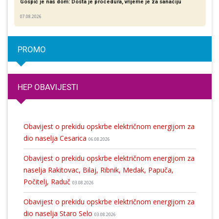
Gospić je naš dom: Dosta je procedura, vrijeme je za sanaciju
07.08.2026
PROMO
HEP OBAVIJESTI
Obavijest o prekidu opskrbe električnom energijom za
dio naselja Cesarica
06.08.2026
Obavijest o prekidu opskrbe električnom energijom za
naselja Rakitovac, Bilaj, Ribnik, Medak, Papuča,
Počitelj, Raduč
03.08.2026
Obavijest o prekidu opskrbe električnom energijom za
dio naselja Staro Selo
03.08.2026