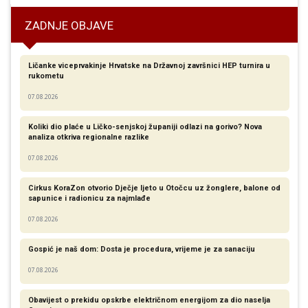
ZADNJE OBJAVE
Ličanke viceprvakinje Hrvatske na Državnoj završnici HEP turnira u
rukometu
07.08.2026
Koliki dio plaće u Ličko-senjskoj županiji odlazi na gorivo? Nova
analiza otkriva regionalne razlike​
07.08.2026
Cirkus KoraZon otvorio Dječje ljeto u Otočcu uz žonglere, balone od
sapunice i radionicu za najmlađe
07.08.2026
Gospić je naš dom: Dosta je procedura, vrijeme je za sanaciju
07.08.2026
Obavijest o prekidu opskrbe električnom energijom za dio naselja