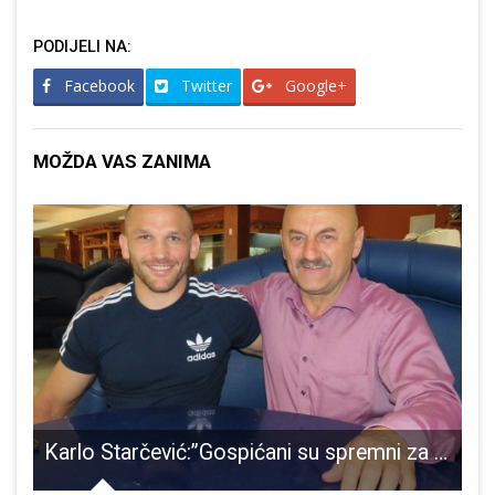
PODIJELI NA:
Facebook
Twitter
Google+
MOŽDA VAS ZANIMA
i zlato
Karlo Starčević:”Gospićani su spremni za promjene”!
D