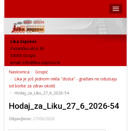
Lika Express
Pazariška ulica 36
53000 Gospić
email:
info@lika-express.hr
Naslovnica
Gospić
Lika je još jednom rekla "dosta" - građani ne odustaju
od borbe za zdrav okoliš
Hodaj_za_Liku_27_6_2026-54
Hodaj_za_Liku_27_6_2026-54
Objavljeno:
27/06/2026