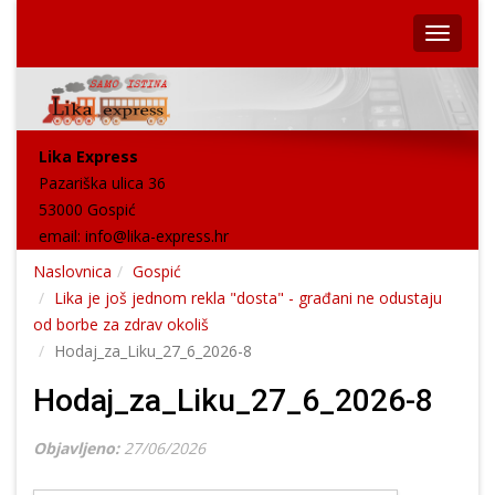
Lika Express
Pazariška ulica 36
53000 Gospić
email:
info@lika-express.hr
Naslovnica
Gospić
Lika je još jednom rekla "dosta" - građani ne odustaju
od borbe za zdrav okoliš
Hodaj_za_Liku_27_6_2026-8
Hodaj_za_Liku_27_6_2026-8
Objavljeno:
27/06/2026