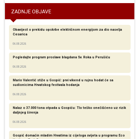
ZADNJE OBJAVE
Obavijest o prekidu opskrbe električnom energijom za dio naselja
Cesarica
06.08.2026
Pogledajte program proslave blagdana Sv. Roka u Perušiću
06.08.2026
Mario Valentić stiže u Gospić: prvi vikend u rujnu hodat će sa
sudionicima Hrvatskog festivala hodanja
06.08.2026
Nalaz o 37.000 tona otpada u Gospiću: Tlo teško onečišćeno uz rizik
daljnjeg širenja
06.08.2026
Gospić domaćin mladim Hrvatima iz cijeloga svijeta u programu Eco