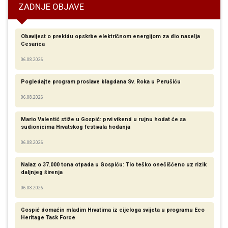
ZADNJE OBJAVE
Obavijest o prekidu opskrbe električnom energijom za dio naselja
Cesarica
06.08.2026
Pogledajte program proslave blagdana Sv. Roka u Perušiću
06.08.2026
Mario Valentić stiže u Gospić: prvi vikend u rujnu hodat će sa
sudionicima Hrvatskog festivala hodanja
06.08.2026
Nalaz o 37.000 tona otpada u Gospiću: Tlo teško onečišćeno uz rizik
daljnjeg širenja
06.08.2026
Gospić domaćin mladim Hrvatima iz cijeloga svijeta u programu Eco
Heritage Task Force