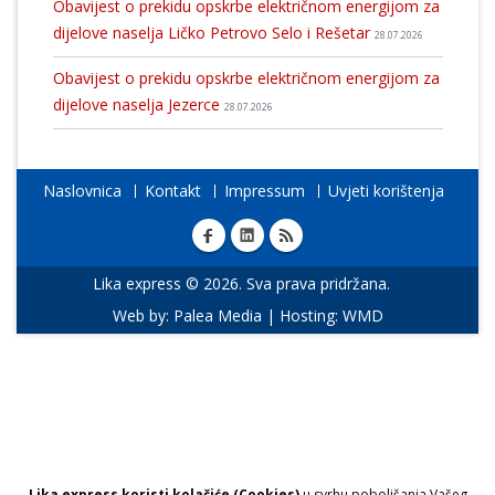
Obavijest o prekidu opskrbe električnom energijom za
dijelove naselja Ličko Petrovo Selo i Rešetar
28.07.2026
Obavijest o prekidu opskrbe električnom energijom za
dijelove naselja Jezerce
28.07.2026
Naslovnica
Kontakt
Impressum
Uvjeti korištenja
Lika express © 2026. Sva prava pridržana.
Web by:
Palea Media
| Hosting:
WMD
Lika express koristi kolačiće (Cookies)
u svrhu poboljšanja Vašeg