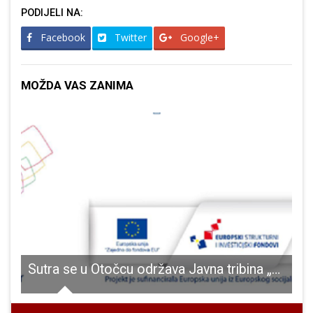
PODIJELI NA:
Facebook
Twitter
Google+
MOŽDA VAS ZANIMA
jena nesigurna dječja igrala u Ličkom Osiku
Sutra se u Otočcu održava Javna tribina „Rodna ravnopravnost“