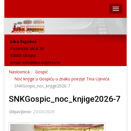
Lika Express
Pazariška ulica 36
53000 Gospić
email:
info@lika-express.hr
Naslovnica
Gospić
Noć knjige u Gospiću u znaku poezije Tina Ujevića
SNKGospic_noc_knjige2026-7
SNKGospic_noc_knjige2026-7
Objavljeno:
23/04/2026