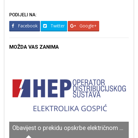
PODIJELI NA:
Facebook
Twitter
Google+
MOŽDA VAS ZANIMA
u Vukovara
Obavijest o prekidu opskrbe električnom energijom za dio naselja Štikada
V