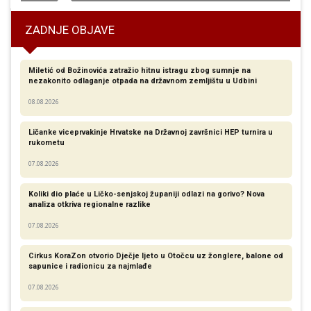
ZADNJE OBJAVE
Miletić od Božinovića zatražio hitnu istragu zbog sumnje na
nezakonito odlaganje otpada na državnom zemljištu u Udbini
08.08.2026
Ličanke viceprvakinje Hrvatske na Državnoj završnici HEP turnira u
rukometu
07.08.2026
Koliki dio plaće u Ličko-senjskoj županiji odlazi na gorivo? Nova
analiza otkriva regionalne razlike​
07.08.2026
Cirkus KoraZon otvorio Dječje ljeto u Otočcu uz žonglere, balone od
sapunice i radionicu za najmlađe
07.08.2026