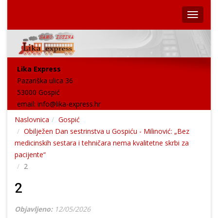
Lika Express
Pazariška ulica 36
53000 Gospić
email:
info@lika-express.hr
Naslovnica
Gospić
Obilježen Dan sestrinstva u Gospiću - Milinović: „Bez
medicinskih sestara i tehničara nema kvalitetne skrbi za
pacijente“
2
2
Objavljeno:
12/05/2026