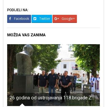
PODIJELI NA:
Facebook
Twitter
Google+
MOŽDA VAS ZANIMA
tske u Gospiću
26 godina od ustrojavanja 118.brigade ZNG-a