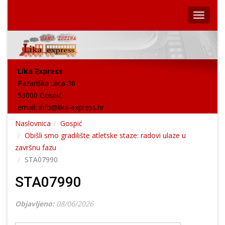
Lika Express
Pazariška ulica 36
53000 Gospić
email:
info@lika-express.hr
Naslovnica
Gospić
Obišli smo gradilište atletske staze: radovi ulaze u
završnu fazu
STA07990
STA07990
Objavljeno:
08/06/2026