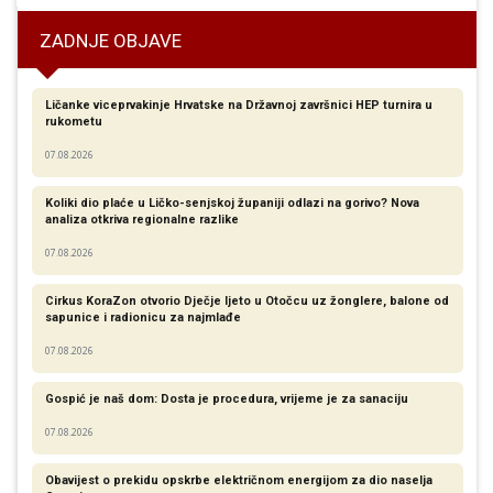
ZADNJE OBJAVE
Ličanke viceprvakinje Hrvatske na Državnoj završnici HEP turnira u
rukometu
07.08.2026
Koliki dio plaće u Ličko-senjskoj županiji odlazi na gorivo? Nova
analiza otkriva regionalne razlike​
07.08.2026
Cirkus KoraZon otvorio Dječje ljeto u Otočcu uz žonglere, balone od
sapunice i radionicu za najmlađe
07.08.2026
Gospić je naš dom: Dosta je procedura, vrijeme je za sanaciju
07.08.2026
Obavijest o prekidu opskrbe električnom energijom za dio naselja