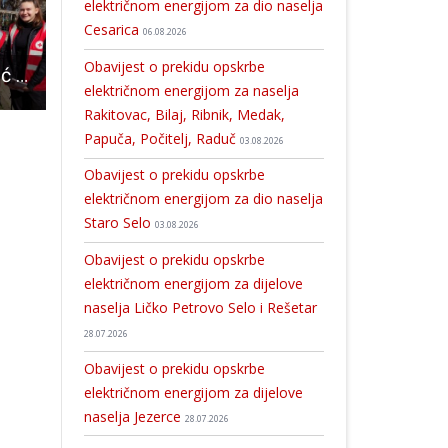
električnom energijom za dio naselja
Cesarica
06.08.2026
Obavijest o prekidu opskrbe
Crveni križ Gospić povodom Svjetskog dana zdravlja podsjeća građane da redovito kontroliraju svoje zdravlje
Konačno dostojan spomen hrabrim hrvatskim herojima poginulima u Oluji!!!
Zbog puknuća magistralnog cjevovoda Gospić- Medak problemi u isporuci pit
električnom energijom za naselja
Rakitovac, Bilaj, Ribnik, Medak,
Papuča, Počitelj, Raduč
03.08.2026
Obavijest o prekidu opskrbe
električnom energijom za dio naselja
Staro Selo
03.08.2026
Obavijest o prekidu opskrbe
električnom energijom za dijelove
naselja Ličko Petrovo Selo i Rešetar
28.07.2026
Obavijest o prekidu opskrbe
električnom energijom za dijelove
naselja Jezerce
28.07.2026