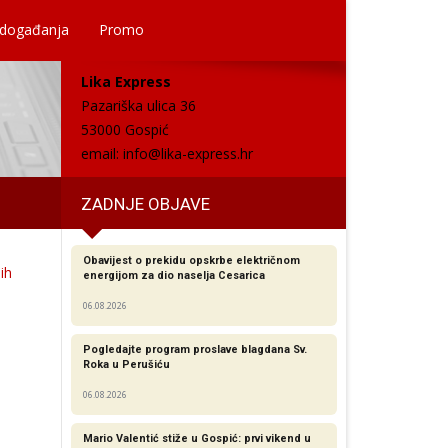
 događanja
Promo
Lika Express
Pazariška ulica 36
53000 Gospić
email:
info@lika-express.hr
ZADNJE OBJAVE
Obavijest o prekidu opskrbe električnom
ih
energijom za dio naselja Cesarica
06.08.2026
Pogledajte program proslave blagdana Sv.
Roka u Perušiću
06.08.2026
Mario Valentić stiže u Gospić: prvi vikend u