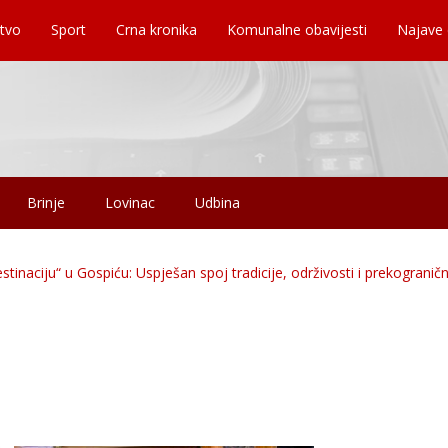
tvo
Sport
Crna kronika
Komunalne obavijesti
Najave
Brinje
Lovinac
Udbina
tinaciju“ u Gospiću: Uspješan spoj tradicije, održivosti i prekograničn