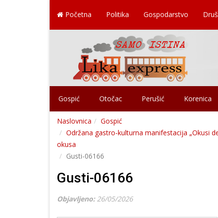
Početna
Politika
Gospodarstvo
Druš
Gospić
Otočac
Perušić
Korenica
Naslovnica
Gospić
Održana gastro-kulturna manifestacija „Okusi des
okusa
Gusti-06166
Gusti-06166
Objavljeno:
26/05/2026