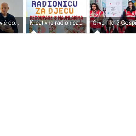
Danko Ivšinović dobio pjesničku nagradu ” Zlatni triptihon “
Kreativna radionica o decoupageu u gospićkoj knjižnici