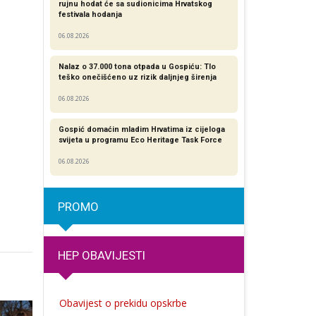
rujnu hodat će sa sudionicima Hrvatskog
festivala hodanja
06.08.2026
Nalaz o 37.000 tona otpada u Gospiću: Tlo
teško onečišćeno uz rizik daljnjeg širenja
06.08.2026
Gospić domaćin mladim Hrvatima iz cijeloga
svijeta u programu Eco Heritage Task Force
06.08.2026
PROMO
HEP OBAVIJESTI
Obavijest o prekidu opskrbe