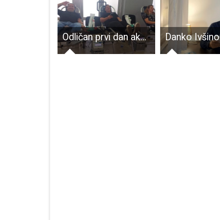
Otočki dekameron u Zagrebu
Odličan prvi dan akcije darivanja krvi u Gospiću