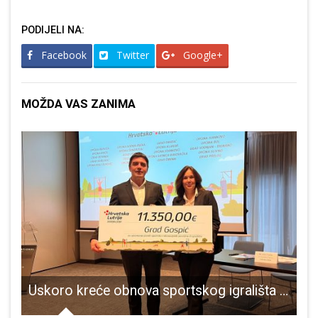
PODIJELI NA:
Facebook
Twitter
Google+
MOŽDA VAS ZANIMA
 će se tri osobe!
Uskoro kreće obnova sportskog igrališta kod Osnovne škole dr. Jure Turića