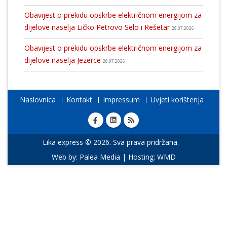
Obavijest o prekidu opskrbe električnom energijom za
dijelove naselja Ličko Petrovo Selo i Rešetar
28.07.2026
Obavijest o prekidu opskrbe električnom energijom za
dijelove naselja Jezerce
28.07.2026
Naslovnica
Kontakt
Impressum
Uvjeti korištenja
Lika express © 2026. Sva prava pridržana.
Web by:
Palea Media
| Hosting:
WMD