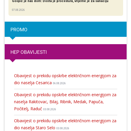
Gospić je naš dom: Dosta je procedura, vrijeme je za sanaciju
07.08.2026
PROMO
HEP OBAVIJESTI
Obavijest o prekidu opskrbe električnom energijom za
dio naselja Cesarica
06.08.2026
Obavijest o prekidu opskrbe električnom energijom za
naselja Rakitovac, Bilaj, Ribnik, Medak, Papuča,
Počitelj, Raduč
03.08.2026
Obavijest o prekidu opskrbe električnom energijom za
dio naselja Staro Selo
03.08.2026