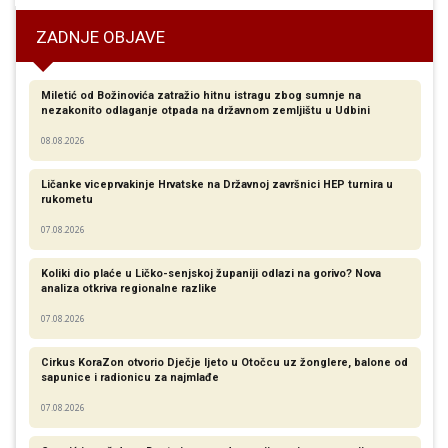
ZADNJE OBJAVE
Miletić od Božinovića zatražio hitnu istragu zbog sumnje na
nezakonito odlaganje otpada na državnom zemljištu u Udbini
08.08.2026
Ličanke viceprvakinje Hrvatske na Državnoj završnici HEP turnira u
rukometu
07.08.2026
Koliki dio plaće u Ličko-senjskoj županiji odlazi na gorivo? Nova
analiza otkriva regionalne razlike​
07.08.2026
Cirkus KoraZon otvorio Dječje ljeto u Otočcu uz žonglere, balone od
sapunice i radionicu za najmlađe
07.08.2026