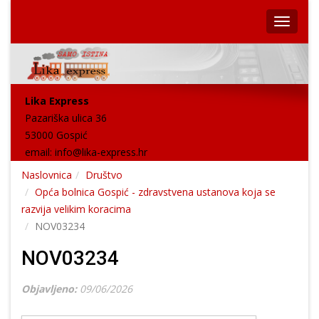
Lika Express
Pazariška ulica 36
53000 Gospić
email:
info@lika-express.hr
Naslovnica
Društvo
Opća bolnica Gospić - zdravstvena ustanova koja se
razvija velikim koracima
NOV03234
NOV03234
Objavljeno:
09/06/2026