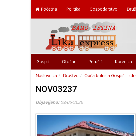
Početna
Politika
Gospodarstvo
Druš
Gospić
Otočac
Perušić
Korenica
Naslovnica
Društvo
Opća bolnica Gospić - zdr
NOV03237
Objavljeno:
09/06/2026