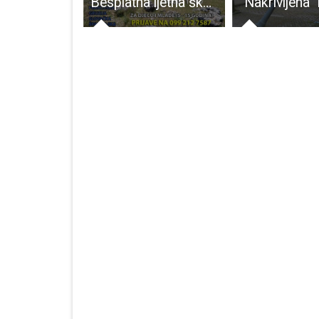
Luksuzni hotel za kukce otvoren u Pećinskom parku Grabovača
Besplatna ljetna škola u Pećinskom parku Grabovača
“Nakrivljena”