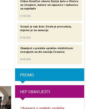
Cirkus KoraZon otvorio Dječje ljeto u Otočcu
uz žonglere, balone od sapunice i radionicu
za najmlađe
07.08.2026
Gospić je naš dom: Dosta je procedura,
vrijeme je za sanaciju
07.08.2026
Obavijest o prekidu opskrbe električnom
energijom za dio naselja Cesarica
06.08.2026
PROMO
HEP OBAVIJESTI
Obavijest o prekidu opskrbe