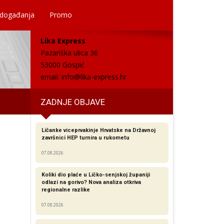
 događanja
Promo
Lika Express
Pazariška ulica 36
53000 Gospić
email:
info@lika-express.hr
ZADNJE OBJAVE
Ličanke viceprvakinje Hrvatske na Državnoj
završnici HEP turnira u rukometu
07.08.2026
Koliki dio plaće u Ličko-senjskoj županiji
odlazi na gorivo? Nova analiza otkriva
regionalne razlike​
07.08.2026