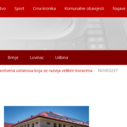
tvo
Sport
Crna kronika
Komunalne obavijesti
Najave
Brinje
Lovinac
Udbina
avstvena ustanova koja se razvija velikim koracima
NOV03237