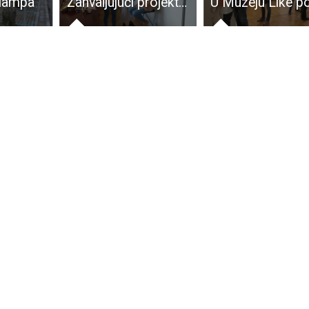
 lampa
Zahvaljujući projektu Grada Gospića 10 osoba osposobljeno za izlazak na tržište rada