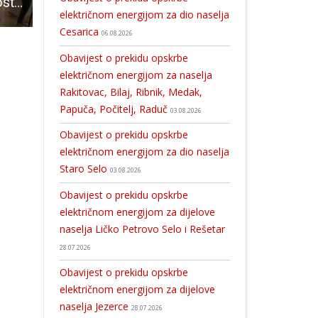
U Muzeju Like postavljena izložba fotografija neumornog velebitskog istraživača Radivoja Simonovića
Večeras u gospićkoj knjižnici igraonica na temu Halloween
Nikad ranije odobrene isplate po Jedinstvenim zahtjevima za 2025. godinu – poljoprivrednicima isplaćeno više od 465 milijuna eura
električnom energijom za dio naselja
Cesarica
06.08.2026
Obavijest o prekidu opskrbe
električnom energijom za naselja
Rakitovac, Bilaj, Ribnik, Medak,
Papuča, Počitelj, Raduč
03.08.2026
Obavijest o prekidu opskrbe
električnom energijom za dio naselja
Staro Selo
03.08.2026
Obavijest o prekidu opskrbe
električnom energijom za dijelove
naselja Ličko Petrovo Selo i Rešetar
28.07.2026
Obavijest o prekidu opskrbe
električnom energijom za dijelove
naselja Jezerce
28.07.2026