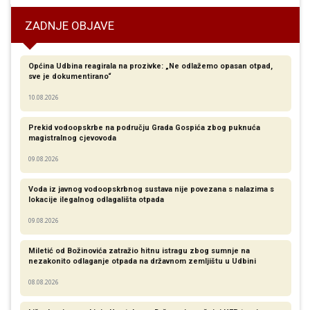
ZADNJE OBJAVE
Općina Udbina reagirala na prozivke: „Ne odlažemo opasan otpad,
sve je dokumentirano“
10.08.2026
Prekid vodoopskrbe na području Grada Gospića zbog puknuća
magistralnog cjevovoda
09.08.2026
Voda iz javnog vodoopskrbnog sustava nije povezana s nalazima s
lokacije ilegalnog odlagališta otpada
09.08.2026
Miletić od Božinovića zatražio hitnu istragu zbog sumnje na
nezakonito odlaganje otpada na državnom zemljištu u Udbini
08.08.2026