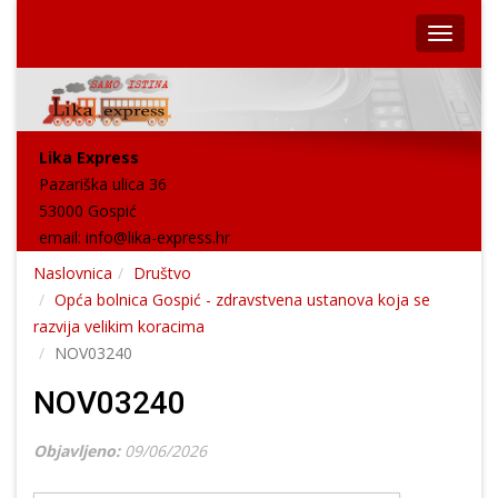
Lika Express
Pazariška ulica 36
53000 Gospić
email:
info@lika-express.hr
Naslovnica
Društvo
Opća bolnica Gospić - zdravstvena ustanova koja se
razvija velikim koracima
NOV03240
NOV03240
Objavljeno:
09/06/2026