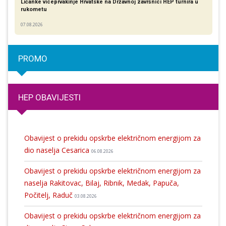
Ličanke viceprvakinje Hrvatske na Državnoj završnici HEP turnira u
rukometu
07.08.2026
PROMO
HEP OBAVIJESTI
Obavijest o prekidu opskrbe električnom energijom za
dio naselja Cesarica
06.08.2026
Obavijest o prekidu opskrbe električnom energijom za
naselja Rakitovac, Bilaj, Ribnik, Medak, Papuča,
Počitelj, Raduč
03.08.2026
Obavijest o prekidu opskrbe električnom energijom za