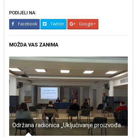
PODIJELI NA:
Facebook
Twitter
Google+
MOŽDA VAS ZANIMA
šao u talijanskoj nogometnoj ligi
Održana radionica „Uključivanje proizvođača u sustav certifikacije proizvoda Lički škripavac – ZOZP“