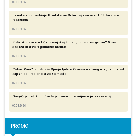
08.08.2026
Ličanke viceprvakinje Hrvatske na Državnoj završnici HEP turnira u
rukometu
07.08.2026
Koliki dio plaće u Ličko-senjskoj županiji odlazi na gorivo? Nova
analiza otkriva regionalne razlike​
07.08.2026
Cirkus KoraZon otvorio Dječje ljeto u Otočcu uz žonglere, balone od
sapunice i radionicu za najmlađe
07.08.2026
Gospić je naš dom: Dosta je procedura, vrijeme je za sanaciju
07.08.2026
PROMO