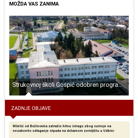
MOŽDA VAS ZANIMA
ra i Škabrnje
Strukovnoj školi Gospić odobren program obrazovanja za operativne djelatnike sigurnosti i civilne zaštite u školama
ZADNJE OBJAVE
Miletić od Božinovića zatražio hitnu istragu zbog sumnje na
nezakonito odlaganje otpada na državnom zemljištu u Udbini