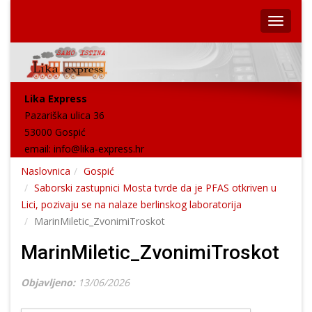
Lika Express
Pazariška ulica 36
53000 Gospić
email:
info@lika-express.hr
Naslovnica
Gospić
Saborski zastupnici Mosta tvrde da je PFAS otkriven u
Lici, pozivaju se na nalaze berlinskog laboratorija
MarinMiletic_ZvonimiTroskot
MarinMiletic_ZvonimiTroskot
Objavljeno:
13/06/2026