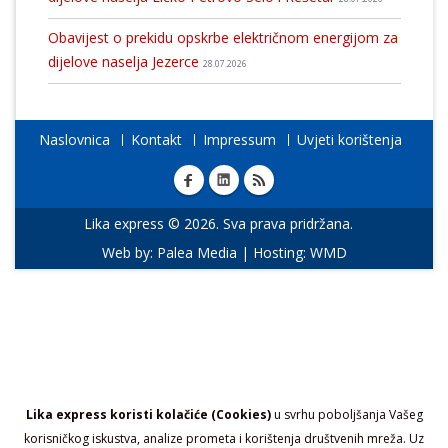
Obavijest o prekidu opskrbe električnom energijom za
dijelove naselja Jezerce
28.07.2026
Naslovnica
Kontakt
Impressum
Uvjeti korištenja
Lika express © 2026. Sva prava pridržana.
Web by:
Palea Media
| Hosting:
WMD
Lika express koristi kolačiće (Cookies)
u svrhu poboljšanja Vašeg
korisničkog iskustva, analize prometa i korištenja društvenih mreža. Uz