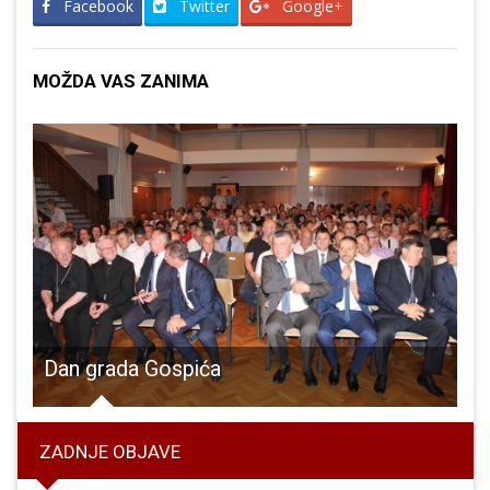
Facebook
Twitter
Google+
MOŽDA VAS ZANIMA
skoj elektronički nadzor osuđenika
Dan grada Gospića
ZADNJE OBJAVE