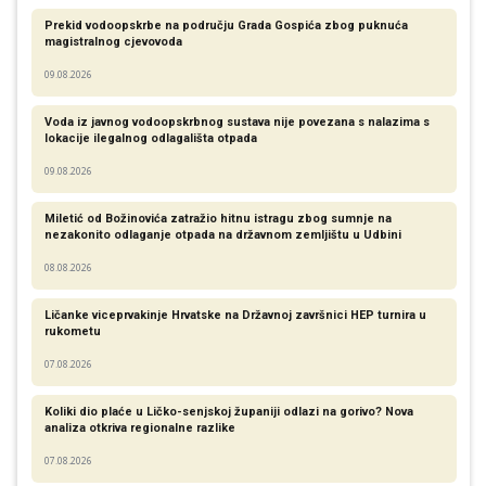
Prekid vodoopskrbe na području Grada Gospića zbog puknuća
magistralnog cjevovoda
09.08.2026
Voda iz javnog vodoopskrbnog sustava nije povezana s nalazima s
lokacije ilegalnog odlagališta otpada
09.08.2026
Miletić od Božinovića zatražio hitnu istragu zbog sumnje na
nezakonito odlaganje otpada na državnom zemljištu u Udbini
08.08.2026
Ličanke viceprvakinje Hrvatske na Državnoj završnici HEP turnira u
rukometu
07.08.2026
Koliki dio plaće u Ličko-senjskoj županiji odlazi na gorivo? Nova
analiza otkriva regionalne razlike​
07.08.2026