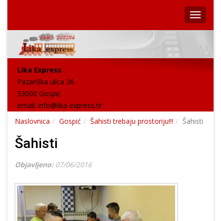
Lika Express
Pazariška ulica 36
53000 Gospić
email:
info@lika-express.hr
Naslovnica
Gospić
Šahisti trebaju prostoriju!!!
Šahisti
Šahisti
Objavljeno:
07/06/2016