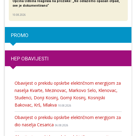
Općina Udbina reagirala na prozivke: „Ne odlažemo opasan otpad,
sve je dokumentirano“
10.08.2026
PROMO
HEP OBAVIJESTI
Obavijest o prekidu opskrbe električnom energijom za
naselja Kvarte, Mezinovac, Markovo Selo, Klenovac,
Studenci, Donji Kosinj, Gornji Kosinj, Kosnijski
Bakovac, Krš, Mlakva
10.08.2026
Obavijest o prekidu opskrbe električnom energijom za
dio naselja Cesarica
06.08.2026