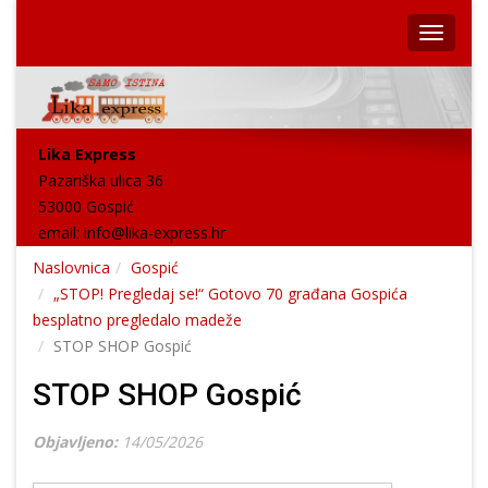
Lika Express
Pazariška ulica 36
53000 Gospić
email:
info@lika-express.hr
Naslovnica
Gospić
„STOP! Pregledaj se!“ Gotovo 70 građana Gospića
besplatno pregledalo madeže
STOP SHOP Gospić
STOP SHOP Gospić
Objavljeno:
14/05/2026