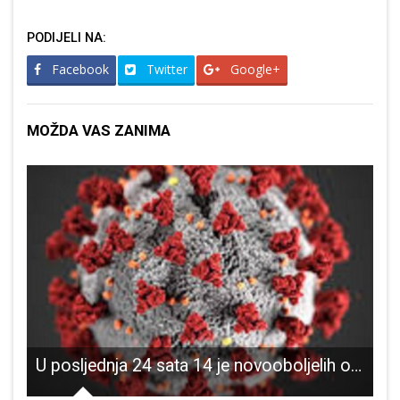
PODIJELI NA:
Facebook
Twitter
Google+
MOŽDA VAS ZANIMA
u Ličko-senjskoj županiji je 11 novooboljelih od COVID-19
U posljednja 24 sata 14 je novooboljelih osoba, u Perušiću jedan ugostiteljski objekt prekoračio radno vrijeme