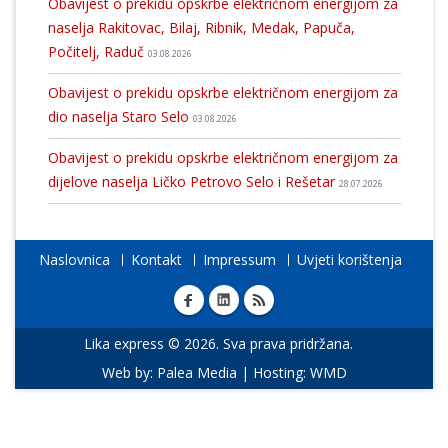
Obavijest o prekidu opskrbe električnom energijom za
naselja Rakitovac, Bilaj, Ribnik, Medak, Papuča,
Počitelj, Raduč
03.08.2026
Obavijest o prekidu opskrbe električnom energijom za
dio naselja Staro Selo
03.08.2026
Obavijest o prekidu opskrbe električnom energijom za
dijelove naselja Ličko Petrovo Selo i Rešetar
28.07.2026
Naslovnica
Kontakt
Impressum
Uvjeti korištenja
Lika express © 2026. Sva prava pridržana.
Web by:
Palea Media
| Hosting:
WMD