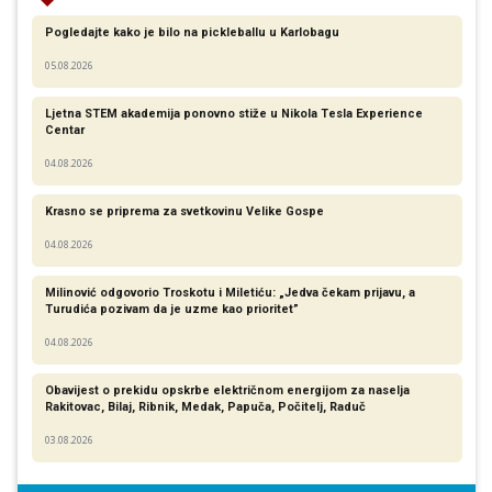
Pogledajte kako je bilo na pickleballu u Karlobagu
05.08.2026
Ljetna STEM akademija ponovno stiže u Nikola Tesla Experience
Centar
04.08.2026
Krasno se priprema za svetkovinu Velike Gospe
04.08.2026
Milinović odgovorio Troskotu i Miletiću: „Jedva čekam prijavu, a
Turudića pozivam da je uzme kao prioritet”
04.08.2026
Obavijest o prekidu opskrbe električnom energijom za naselja
Rakitovac, Bilaj, Ribnik, Medak, Papuča, Počitelj, Raduč
03.08.2026