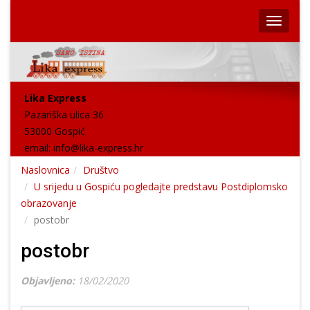
Lika Express
Pazariška ulica 36
53000 Gospić
email:
info@lika-express.hr
Naslovnica
Društvo
U srijedu u Gospiću pogledajte predstavu Postdiplomsko
obrazovanje
postobr
postobr
Objavljeno:
18/02/2020