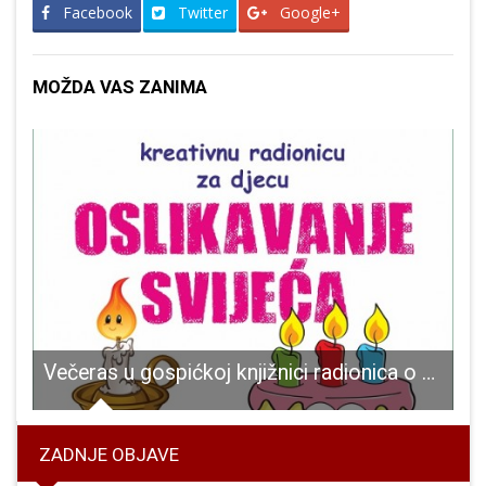
Facebook
Twitter
Google+
MOŽDA VAS ZANIMA
 Strukovne škole provest će na glavnom trgu u Gospiću akciju “Svi za jednog-jedan za pse”
Večeras u gospićkoj knjižnici radionica o oslikavanju svijeća
ZADNJE OBJAVE