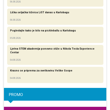
06.08.2026
Lička seljačka tržnica LiST danas u Karlobagu
06.08.2026
Pogledajte kako je bilo na pickleballu u Karlobagu
05.08.2026
Ljetna STEM akademija ponovno stiže u Nikola Tesla Experience
Centar
04.08.2026
Krasno se priprema za svetkovinu Velike Gospe
04.08.2026
PROMO