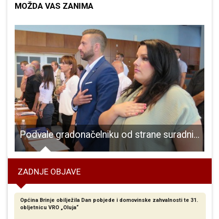
MOŽDA VAS ZANIMA
star Gospić za Josipa Kolačevića!!!
Podvale gradonačelniku od strane suradnika
ZADNJE OBJAVE
Općina Brinje obilježila Dan pobjede i domovinske zahvalnosti te 31.
obljetnicu VRO „Oluja“