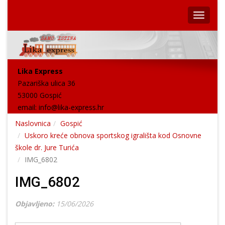
Lika Express
Pazariška ulica 36
53000 Gospić
email:
info@lika-express.hr
Naslovnica
Gospić
Uskoro kreće obnova sportskog igrališta kod Osnovne
škole dr. Jure Turića
IMG_6802
IMG_6802
Objavljeno:
15/06/2026