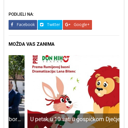
PODIJELI NA:
Facebook
Twitter
Google+
MOŽDA VAS ZANIMA
jesni odbori moraju biti glas građana prema gradskoj upravi
U petak u 10 sati u gospićkom Dječjem vrtiću predstava Zecmen