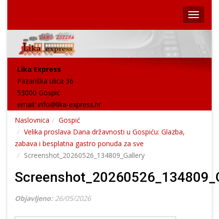
Lika Express
Pazariška ulica 36
53000 Gospić
email:
info@lika-express.hr
Naslovnica
Gospić
Velika proslava Dana državnosti u Gospiću: Glazba,
zabava i besplatna gastro ponuda za sve
Screenshot_20260526_134809_Gallery
Screenshot_20260526_134809_G
Objavljeno:
26/05/2026