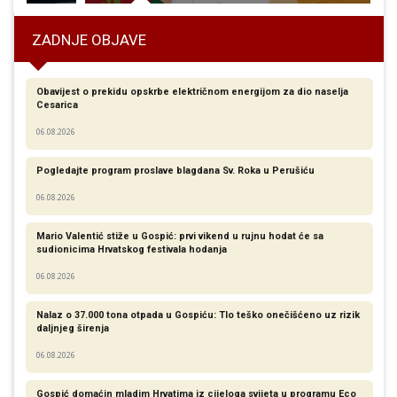
ZADNJE OBJAVE
Obavijest o prekidu opskrbe električnom energijom za dio naselja
Cesarica
06.08.2026
Pogledajte program proslave blagdana Sv. Roka u Perušiću
06.08.2026
Mario Valentić stiže u Gospić: prvi vikend u rujnu hodat će sa
sudionicima Hrvatskog festivala hodanja
06.08.2026
Nalaz o 37.000 tona otpada u Gospiću: Tlo teško onečišćeno uz rizik
daljnjeg širenja
06.08.2026
Gospić domaćin mladim Hrvatima iz cijeloga svijeta u programu Eco