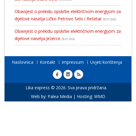
Obavijest o prekidu opskrbe električnom energijom za
dijelove naselja Ličko Petrovo Selo i Rešetar
28.07.2026
Obavijest o prekidu opskrbe električnom energijom za
dijelove naselja Jezerce
28.07.2026
Naslovnica
Kontakt
Impressum
Uvjeti korištenja
Lika express © 2026. Sva prava pridržana.
Web by:
Palea Media
| Hosting:
WMD