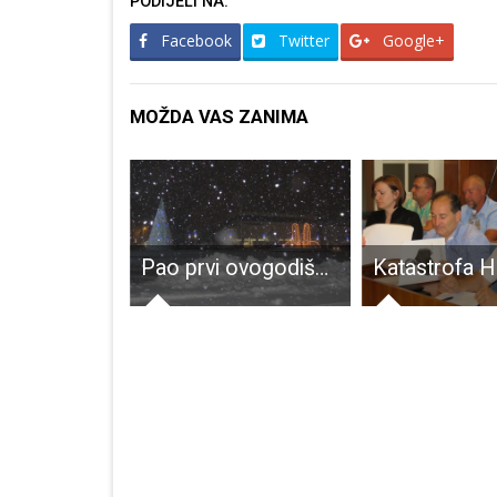
PODIJELI NA:
Facebook
Twitter
Google+
MOŽDA VAS ZANIMA
HPD Željezničar Gospić na Triglavu
Pao prvi ovogodišnji snijeg