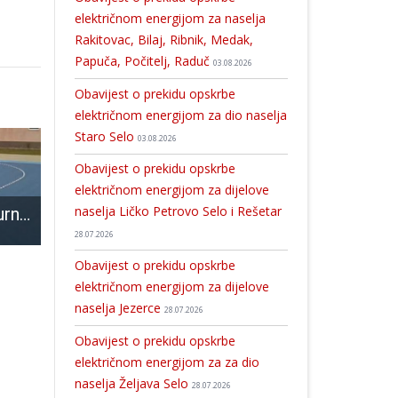
električnom energijom za naselja
Rakitovac, Bilaj, Ribnik, Medak,
Papuča, Počitelj, Raduč
03.08.2026
Obavijest o prekidu opskrbe
električnom energijom za dio naselja
Staro Selo
03.08.2026
Obavijest o prekidu opskrbe
električnom energijom za dijelove
naselja Ličko Petrovo Selo i Rešetar
Večeras 3.kolo turnira u Ličkom Osiku
Ličko-senjskoj županiji i Gradu Senju od strane Fonda za zaštitu okoliša i energetsku učinkovitost, odobren iznos od 350.000 eura za uređenje Parka književnika u Senju
Večeras u 18 sati dođite u sportsku dvoranu u Gospiću na susret rukometaša Gospića i 
28.07.2026
Obavijest o prekidu opskrbe
električnom energijom za dijelove
naselja Jezerce
28.07.2026
Obavijest o prekidu opskrbe
električnom energijom za za dio
naselja Željava Selo
28.07.2026