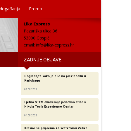
 događanja
Promo
Lika Express
Pazariška ulica 36
53000 Gospić
email:
info@lika-express.hr
ZADNJE OBJAVE
Pogledajte kako je bilo na pickleballu u
Karlobagu
05.08.2026
Ljetna STEM akademija ponovno stiže u
Nikola Tesla Experience Centar
04.08.2026
Krasno se priprema za svetkovinu Velike