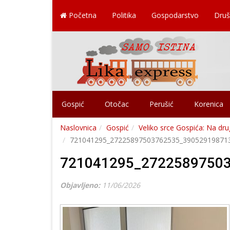
Početna
Politika
Gospodarstvo
Druš
Gospić
Otočac
Perušić
Korenica
Naslovnica
Gospić
Veliko srce Gospića: Na dru
721041295_27225897503762535_39052919871
721041295_2722589750
Objavljeno:
11/06/2026