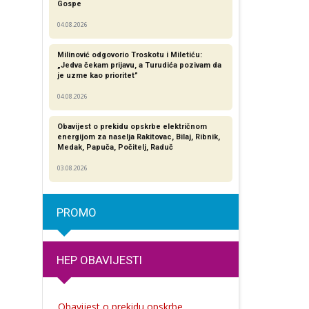
Gospe
04.08.2026
Milinović odgovorio Troskotu i Miletiću:
„Jedva čekam prijavu, a Turudića pozivam da
je uzme kao prioritet”
04.08.2026
Obavijest o prekidu opskrbe električnom
energijom za naselja Rakitovac, Bilaj, Ribnik,
Medak, Papuča, Počitelj, Raduč
03.08.2026
PROMO
HEP OBAVIJESTI
Obavijest o prekidu opskrbe