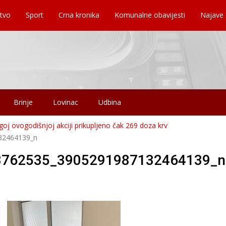
tvo
Sport
Crna kronika
Komunalne obavijesti
Najave
Brinje
Lovinac
Udbina
goj ovogodišnjoj akciji prikupljeno čak 269 doza krv
32464139_n
3762535_3905291987132464139_n