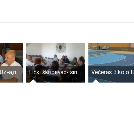
Katastrofa HDZ-a,njihovi vijećnici u Vijeću grada Gospića postavljali pitanja koja pašu gradonačelniku Starčeviću!!!
Lički škripavac- sinonim Like s europskom zaštitom?