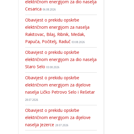
električnom energijom za dio naselja
Cesarica
06.08.2026
Obavijest o prekidu opskrbe
električnom energijom za naselja
Rakitovac, Bilaj, Ribnik, Medak,
Papuča, Počitelj, Raduč
03.08.2026
Obavijest o prekidu opskrbe
električnom energijom za dio naselja
Staro Selo
03.08.2026
Obavijest o prekidu opskrbe
električnom energijom za dijelove
naselja Ličko Petrovo Selo i Rešetar
28.07.2026
Obavijest o prekidu opskrbe
električnom energijom za dijelove
naselja Jezerce
28.07.2026