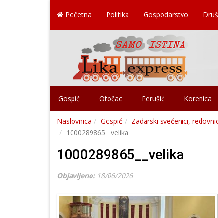
Početna
Politika
Gospodarstvo
Druš
Gospić
Otočac
Perušić
Korenica
Naslovnica
Gospić
Zadarski svećenici, redovnic
1000289865__velika
1000289865__velika
Objavljeno:
18/06/2026