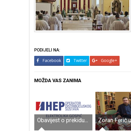
PODIJELI NA:
Facebook
Twitter
Google+
MOŽDA VAS ZANIMA
Ličko-senjska županija domaćin snimanju promidžbenog spota za pobjednicu Miss Universe Hrvatske Andreu Erjavec
Obavijest o prekidu opskrbe električnom energijom za dio naselja Bakovac Kosinjski