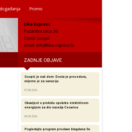
 događanja
Promo
Lika Express
Pazariška ulica 36
53000 Gospić
email:
info@lika-express.hr
ZADNJE OBJAVE
Gospić je naš dom: Dosta je procedura,
vrijeme je za sanaciju
07.08.2026
Obavijest o prekidu opskrbe električnom
energijom za dio naselja Cesarica
06.08.2026
Pogledajte program proslave blagdana Sv.