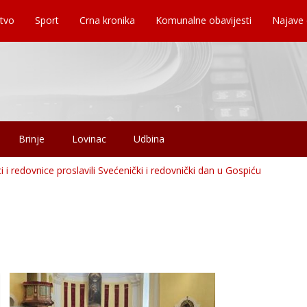
tvo
Sport
Crna kronika
Komunalne obavijesti
Najave
Brinje
Lovinac
Udbina
i i redovnice proslavili Svećenički i redovnički dan u Gospiću