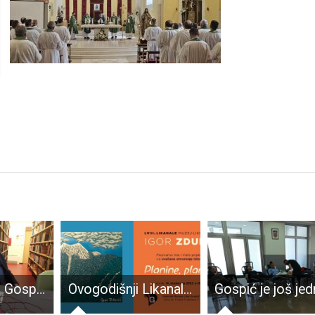
Zoran Ferić u Gospiću predstavio roman “Na osami blizu mora”
Ovogodišnji Likanale predstavlja Igora Zdunića