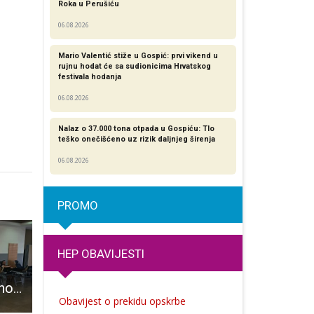
Roka u Perušiću
06.08.2026
Mario Valentić stiže u Gospić: prvi vikend u
rujnu hodat će sa sudionicima Hrvatskog
festivala hodanja
06.08.2026
Nalaz o 37.000 tona otpada u Gospiću: Tlo
teško onečišćeno uz rizik daljnjeg širenja
06.08.2026
PROMO
HEP OBAVIJESTI
Gospić je još jednom pokazao veliko srce
Međunarodni dan muzeja u Muzeju Gacke
Policijska uprava ličko-senjska i HAK zajed
Obavijest o prekidu opskrbe