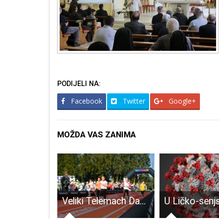
PODIJELI NA:
Facebook
Twitter
Google+
MOŽDA VAS ZANIMA
Danas u Novom Vinodolskom starta Nikola Tesla EV Rally Croatia, u Teslin rodni Smiljan dolaze 18.svibnja
Veliki Telemach Dan sporta stiže u Senj