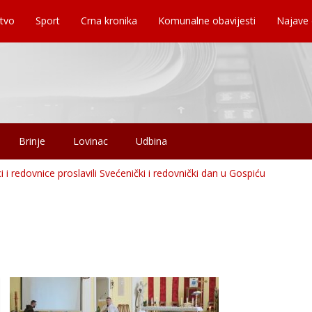
tvo
Sport
Crna kronika
Komunalne obavijesti
Najave
Brinje
Lovinac
Udbina
i i redovnice proslavili Svećenički i redovnički dan u Gospiću