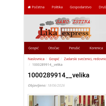
Početna
Politika
Gospodarstvo
Druš
Gospić
Otočac
Perušić
Korenica
Naslovnica
Gospić
Zadarski svećenici, redovnic
1000289914__velika
1000289914__velika
Objavljeno:
18/06/2026