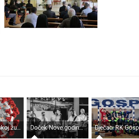
U Ličko-senjskoj županiji 16 je novooboljelih od COVID-19, 54 osobe su izliječene
Doček Nove godine u Perušiću