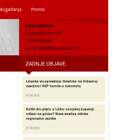
 događanja
Promo
Lika Express
Pazariška ulica 36
53000 Gospić
email:
info@lika-express.hr
ZADNJE OBJAVE
Ličanke viceprvakinje Hrvatske na Državnoj
završnici HEP turnira u rukometu
07.08.2026
Koliki dio plaće u Ličko-senjskoj županiji
odlazi na gorivo? Nova analiza otkriva
regionalne razlike​
07.08.2026