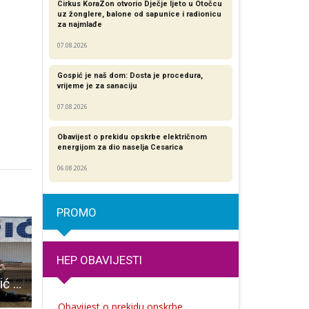
Cirkus KoraZon otvorio Dječje ljeto u Otočcu
uz žonglere, balone od sapunice i radionicu
za najmlađe
07.08.2026
Gospić je naš dom: Dosta je procedura,
vrijeme je za sanaciju
07.08.2026
Obavijest o prekidu opskrbe električnom
energijom za dio naselja Cesarica
06.08.2026
PROMO
HEP OBAVIJESTI
Dječaci RK Gospić U13 osigurali razigravanje za završnicu prvenstva Hrvatske
Vatrogasci sudjelovali u spašavanju 30 osoba na rijeci Savi
Župan Petry i gradonačelnik Bukovac posjetili djecu iz Ukrajine
Obavijest o prekidu opskrbe