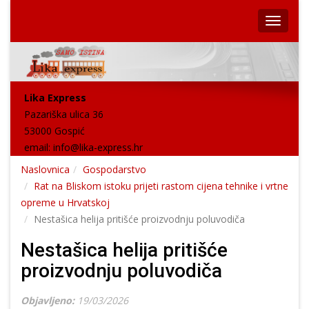
Lika Express
Pazariška ulica 36
53000 Gospić
email:
info@lika-express.hr
Naslovnica
Gospodarstvo
Rat na Bliskom istoku prijeti rastom cijena tehnike i vrtne
opreme u Hrvatskoj
Nestašica helija pritišće proizvodnju poluvodiča
Nestašica helija pritišće
proizvodnju poluvodiča
Objavljeno:
19/03/2026