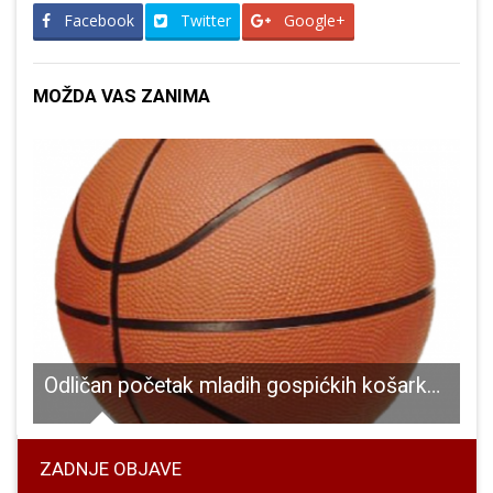
Facebook
Twitter
Google+
MOŽDA VAS ZANIMA
Odličan početak mladih gospićkih košarkašica na turniru prvenstva Hrvatske u Gospiću
ZADNJE OBJAVE