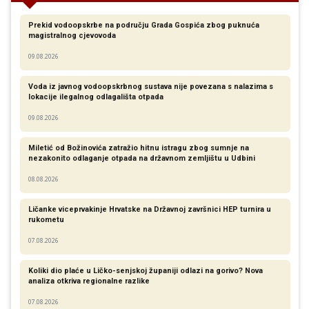
Prekid vodoopskrbe na području Grada Gospića zbog puknuća
magistralnog cjevovoda
09.08.2026
Voda iz javnog vodoopskrbnog sustava nije povezana s nalazima s
lokacije ilegalnog odlagališta otpada
09.08.2026
Miletić od Božinovića zatražio hitnu istragu zbog sumnje na
nezakonito odlaganje otpada na državnom zemljištu u Udbini
08.08.2026
Ličanke viceprvakinje Hrvatske na Državnoj završnici HEP turnira u
rukometu
07.08.2026
Koliki dio plaće u Ličko-senjskoj županiji odlazi na gorivo? Nova
analiza otkriva regionalne razlike​
07.08.2026