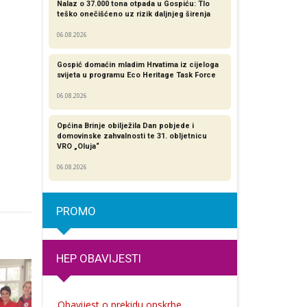
Nalaz o 37.000 tona otpada u Gospiću: Tlo
teško onečišćeno uz rizik daljnjeg širenja
06.08.2026
Gospić domaćin mladim Hrvatima iz cijeloga
svijeta u programu Eco Heritage Task Force
06.08.2026
Općina Brinje obilježila Dan pobjede i
domovinske zahvalnosti te 31. obljetnicu
VRO „Oluja“
06.08.2026
PROMO
HEP OBAVIJESTI
Obavijest o prekidu opskrbe