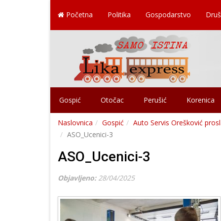
Početna
Politika
Gospodarstvo
Druš
Gospić
Otočac
Perušić
Korenica
Naslovnica
Gospić
Auto Servis Orešković prosl
ASO_Ucenici-3
ASO_Ucenici-3
Objavljeno:
28/04/2025