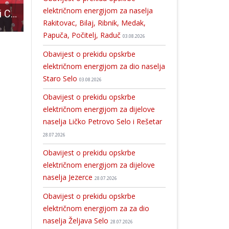
električnom energijom za naselja
Senjski i gospićki Crveni križ izveli vježbu evakuacije u Osnovnoj školi u Senju
Hrvači Gospića iz Austrije se vratili s tri zlatne i dvije srebrne medalje!!!
Ove godine u Ličkom Osiku obnovit će se 23 st
Rakitovac, Bilaj, Ribnik, Medak,
Papuča, Počitelj, Raduč
03.08.2026
Obavijest o prekidu opskrbe
električnom energijom za dio naselja
Staro Selo
03.08.2026
Obavijest o prekidu opskrbe
električnom energijom za dijelove
naselja Ličko Petrovo Selo i Rešetar
28.07.2026
Obavijest o prekidu opskrbe
električnom energijom za dijelove
naselja Jezerce
28.07.2026
Obavijest o prekidu opskrbe
električnom energijom za za dio
naselja Željava Selo
28.07.2026