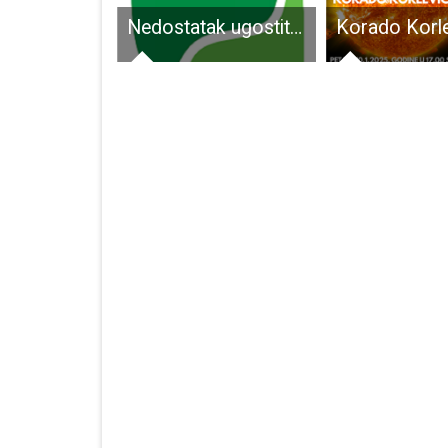
Odlična vijest: na liječenju na COVID odjelu Opće bolnice Gospić hospitalizirane su samo dvije osobe
Nedostatak ugostiteljskog osoblja u NP Plitvička Jezera