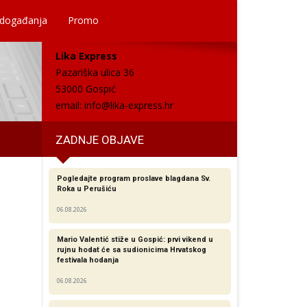
 događanja
Promo
Lika Express
Pazariška ulica 36
53000 Gospić
email:
info@lika-express.hr
ZADNJE OBJAVE
Pogledajte program proslave blagdana Sv.
Roka u Perušiću
06.08.2026
Mario Valentić stiže u Gospić: prvi vikend u
rujnu hodat će sa sudionicima Hrvatskog
festivala hodanja
06.08.2026