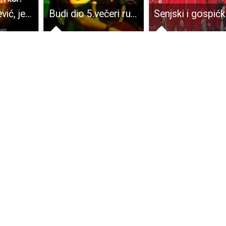
Korado Korlević, jedan od vodećih hrvatskih astronoma 10.siječnja održava predavanje u Gospiću
Budi dio 5.večeri rukometa