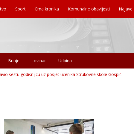
tvo
Sport
Crna kronika
Komunalne obavijesti
Najave
Brinje
Lovinac
Udbina
avio šestu godišnjicu uz posjet učenika Strukovne škole Gospić