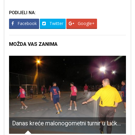
PODIJELI NA:
Facebook
Twitter
Google+
MOŽDA VAS ZANIMA
prošloj školskoj godini!!!
Danas kreće malonogometni turnir u Ličkom Osiku povodom Dana pobjede i domovinske zahvalnosti i Dana hrvatskih branitelja