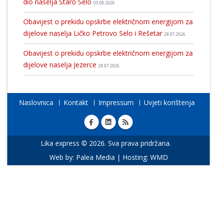
dio naselja Staro Selo
03.08.2026
Obavijest o prekidu opskrbe električnom energijom za
dijelove naselja Ličko Petrovo Selo i Rešetar
28.07.2026
Obavijest o prekidu opskrbe električnom energijom za
dijelove naselja Jezerce
28.07.2026
Naslovnica
Kontakt
Impressum
Uvjeti korištenja
Lika express © 2026. Sva prava pridržana.
Web by:
Palea Media
| Hosting:
WMD