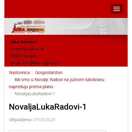
Lika Express
Pazariška ulica 36
53000 Gospić
email:
info@lika-express.hr
Naslovnica
Gospodarstvo
Bili smo u Novalji: Radovi na južnom lukobranu
napreduju prema planu
NovaljaLukaRadovi-1
NovaljaLukaRadovi-1
Objavljeno:
07/05/2026