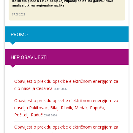
Koliki dio plaće u Ličko-senjskoj županiji odlazi na gorivo? Nova
analiza otkriva regionalne razlike​
07.08.2026
PROMO
HEP OBAVIJESTI
Obavijest o prekidu opskrbe električnom energijom za
dio naselja Cesarica
06.08.2026
Obavijest o prekidu opskrbe električnom energijom za
naselja Rakitovac, Bilaj, Ribnik, Medak, Papuča,
Počitelj, Raduč
03.08.2026
Obavijest o prekidu opskrbe električnom energijom za