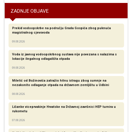
ZADNJE OBJAVE
Prekid vodoopskrbe na području Grada Gospića zbog puknuća
magistralnog cjevovoda
09.08.2026
Voda iz javnog vodoopskrbnog sustava nije povezana s nalazima s
lokacije ilegalnog odlagališta otpada
09.08.2026
Miletić od Božinovića zatražio hitnu istragu zbog sumnje na
nezakonito odlaganje otpada na državnom zemljištu u Udbini
08.08.2026
Ličanke viceprvakinje Hrvatske na Državnoj završnici HEP turnira u
rukometu
07.08.2026