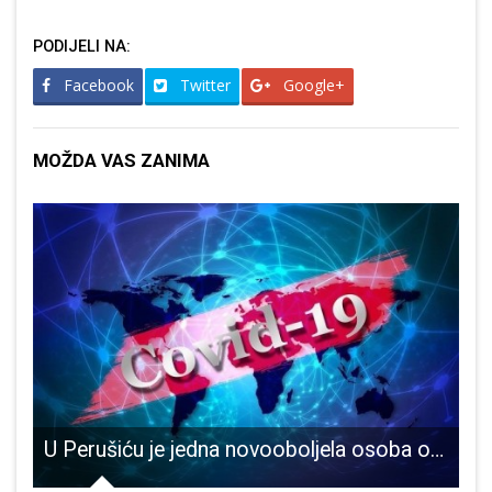
PODIJELI NA:
Facebook
Twitter
Google+
MOŽDA VAS ZANIMA
 Samostalnoj narodnoj knjižnici Gospić
U Perušiću je jedna novooboljela osoba od COVID-19