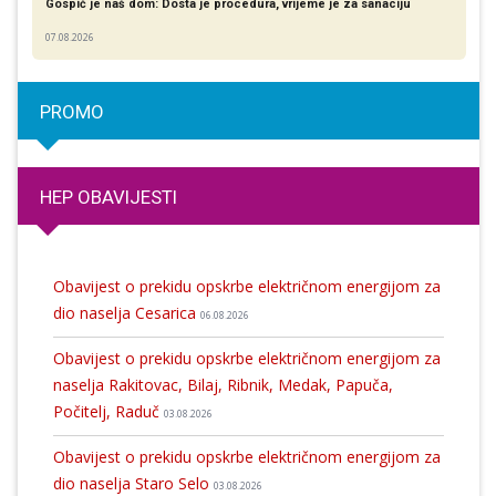
Gospić je naš dom: Dosta je procedura, vrijeme je za sanaciju
07.08.2026
PROMO
HEP OBAVIJESTI
Obavijest o prekidu opskrbe električnom energijom za
dio naselja Cesarica
06.08.2026
Obavijest o prekidu opskrbe električnom energijom za
naselja Rakitovac, Bilaj, Ribnik, Medak, Papuča,
Počitelj, Raduč
03.08.2026
Obavijest o prekidu opskrbe električnom energijom za
dio naselja Staro Selo
03.08.2026