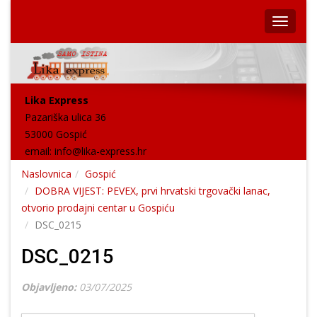
Lika Express
Pazariška ulica 36
53000 Gospić
email:
info@lika-express.hr
Naslovnica
Gospić
DOBRA VIJEST: PEVEX, prvi hrvatski trgovački lanac,
otvorio prodajni centar u Gospiću
DSC_0215
DSC_0215
Objavljeno:
03/07/2025