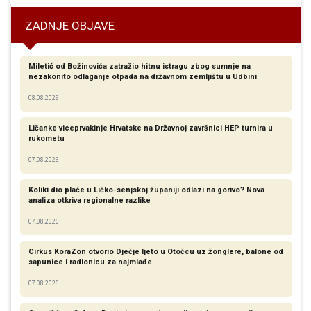
ZADNJE OBJAVE
Miletić od Božinovića zatražio hitnu istragu zbog sumnje na
nezakonito odlaganje otpada na državnom zemljištu u Udbini
08.08.2026
Ličanke viceprvakinje Hrvatske na Državnoj završnici HEP turnira u
rukometu
07.08.2026
Koliki dio plaće u Ličko-senjskoj županiji odlazi na gorivo? Nova
analiza otkriva regionalne razlike​
07.08.2026
Cirkus KoraZon otvorio Dječje ljeto u Otočcu uz žonglere, balone od
sapunice i radionicu za najmlađe
07.08.2026