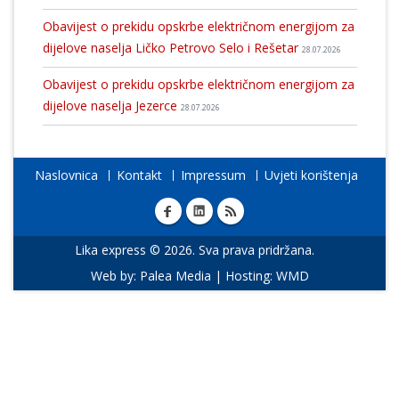
Obavijest o prekidu opskrbe električnom energijom za
dijelove naselja Ličko Petrovo Selo i Rešetar
28.07.2026
Obavijest o prekidu opskrbe električnom energijom za
dijelove naselja Jezerce
28.07.2026
Naslovnica
Kontakt
Impressum
Uvjeti korištenja
Lika express © 2026. Sva prava pridržana.
Web by:
Palea Media
| Hosting:
WMD