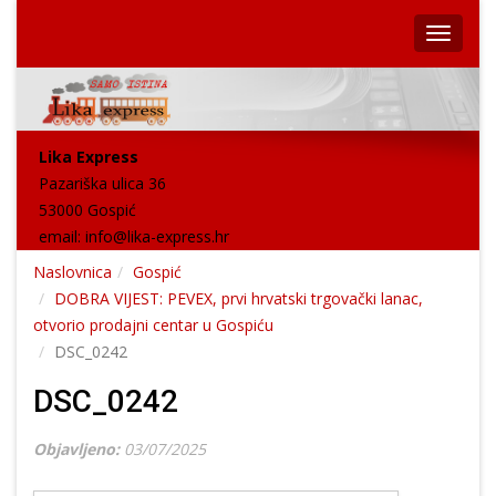
Lika Express
Pazariška ulica 36
53000 Gospić
email:
info@lika-express.hr
Naslovnica
Gospić
DOBRA VIJEST: PEVEX, prvi hrvatski trgovački lanac,
otvorio prodajni centar u Gospiću
DSC_0242
DSC_0242
Objavljeno:
03/07/2025