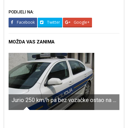
PODIJELI NA:
Facebook
Twitter
Google+
MOŽDA VAS ZANIMA
Jurio 250 km/h pa bez vozačke ostao na samo mjesec dana
PLITVIČKA JEZERA
P