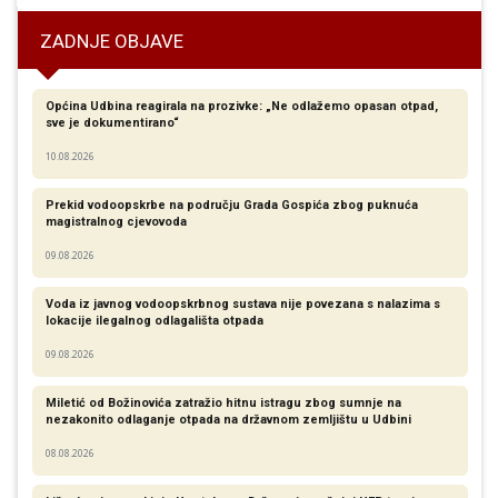
ZADNJE OBJAVE
Općina Udbina reagirala na prozivke: „Ne odlažemo opasan otpad,
sve je dokumentirano“
10.08.2026
Prekid vodoopskrbe na području Grada Gospića zbog puknuća
magistralnog cjevovoda
09.08.2026
Voda iz javnog vodoopskrbnog sustava nije povezana s nalazima s
lokacije ilegalnog odlagališta otpada
09.08.2026
Miletić od Božinovića zatražio hitnu istragu zbog sumnje na
nezakonito odlaganje otpada na državnom zemljištu u Udbini
08.08.2026