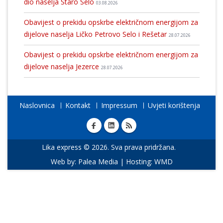
dio naselja Staro Selo
03.08.2026
Obavijest o prekidu opskrbe električnom energijom za
dijelove naselja Ličko Petrovo Selo i Rešetar
28.07.2026
Obavijest o prekidu opskrbe električnom energijom za
dijelove naselja Jezerce
28.07.2026
Naslovnica
Kontakt
Impressum
Uvjeti korištenja
Lika express © 2026. Sva prava pridržana.
Web by:
Palea Media
| Hosting:
WMD