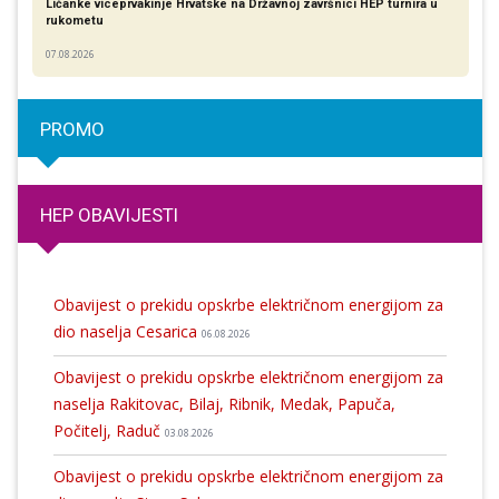
Ličanke viceprvakinje Hrvatske na Državnoj završnici HEP turnira u
rukometu
07.08.2026
PROMO
HEP OBAVIJESTI
Obavijest o prekidu opskrbe električnom energijom za
dio naselja Cesarica
06.08.2026
Obavijest o prekidu opskrbe električnom energijom za
naselja Rakitovac, Bilaj, Ribnik, Medak, Papuča,
Počitelj, Raduč
03.08.2026
Obavijest o prekidu opskrbe električnom energijom za