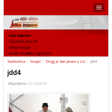
Lika Express
Pazariška ulica 36
53000 Gospić
email:
info@lika-express.hr
Naslovnica
Gospić
Drugi je dan Jeseni u Lici
jdd4
jdd4
Objavljeno:
01/10/2016