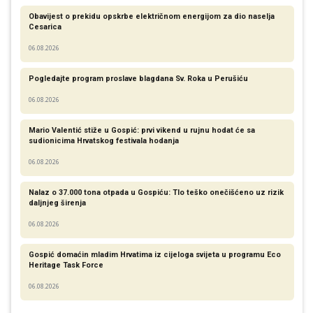
Obavijest o prekidu opskrbe električnom energijom za dio naselja
Cesarica
06.08.2026
Pogledajte program proslave blagdana Sv. Roka u Perušiću
06.08.2026
Mario Valentić stiže u Gospić: prvi vikend u rujnu hodat će sa
sudionicima Hrvatskog festivala hodanja
06.08.2026
Nalaz o 37.000 tona otpada u Gospiću: Tlo teško onečišćeno uz rizik
daljnjeg širenja
06.08.2026
Gospić domaćin mladim Hrvatima iz cijeloga svijeta u programu Eco
Heritage Task Force
06.08.2026