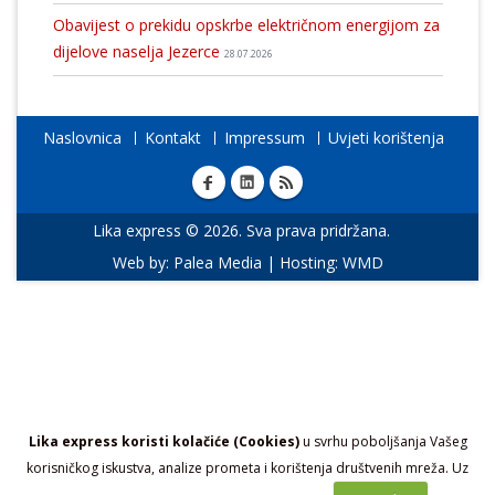
Obavijest o prekidu opskrbe električnom energijom za
dijelove naselja Jezerce
28.07.2026
Naslovnica
Kontakt
Impressum
Uvjeti korištenja
Lika express © 2026. Sva prava pridržana.
Web by:
Palea Media
| Hosting:
WMD
Lika express koristi kolačiće (Cookies)
u svrhu poboljšanja Vašeg
korisničkog iskustva, analize prometa i korištenja društvenih mreža. Uz