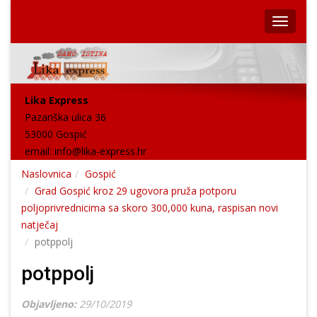
Lika Express
Pazariška ulica 36
53000 Gospić
email:
info@lika-express.hr
Naslovnica
Gospić
Grad Gospić kroz 29 ugovora pruža potporu
poljoprivrednicima sa skoro 300,000 kuna, raspisan novi
natječaj
potppolj
potppolj
Objavljeno:
29/10/2019