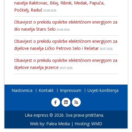
naselja Rakitovac, Bilaj, Ribnik, Medak, Papuča,
Počitelj, Raduč
03.08.2026
Obavijest o prekidu opskrbe električnom energijom za
dio naselja Staro Selo
03.08.2026
Obavijest o prekidu opskrbe električnom energijom za
dijelove naselja Ličko Petrovo Selo i Rešetar
28.07.2026
Obavijest o prekidu opskrbe električnom energijom za
dijelove naselja Jezerce
28.07.2026
Naslovnica
Kontakt
Impressum
Uvjeti korištenja
Lika express © 2026. Sva prava pridržana.
Web by:
Palea Media
| Hosting:
WMD