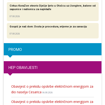
Cirkus KoraZon otvorio Dječje ljeto u Otočcu uz žonglere, balone od
sapunice i radionicu za najmlađe
07.08.2026
Gospić je naš dom: Dosta je procedura, vrijeme je za sanaciju
07.08.2026
PROMO
HEP OBAVIJESTI
Obavijest o prekidu opskrbe električnom energijom za
dio naselja Cesarica
06.08.2026
Obavijest o prekidu opskrbe električnom energijom za