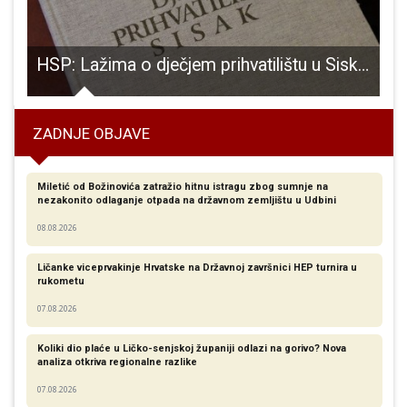
HSP: Lažima o dječjem prihvatilištu u Sisku, na istoj strani našli se hrvatski jugoslaveni i srbijanski četnici!
ZADNJE OBJAVE
Miletić od Božinovića zatražio hitnu istragu zbog sumnje na
nezakonito odlaganje otpada na državnom zemljištu u Udbini
08.08.2026
Ličanke viceprvakinje Hrvatske na Državnoj završnici HEP turnira u
rukometu
07.08.2026
Koliki dio plaće u Ličko-senjskoj županiji odlazi na gorivo? Nova
analiza otkriva regionalne razlike​
07.08.2026