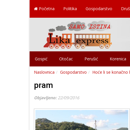
Početna
Politika
Gospodarstvo
Druš
Gospić
Otočac
Perušić
Korenica
Naslovnica
Gospodarstvo
Hoće li se konačno l
pram
Objavljeno:
22/09/2016