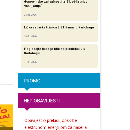
domovinske zahvalnosti te 31. obljetnicu
VRO „Oluja“
06.08.2026
Lička seljačka tržnica LiST danas u Karlobagu
06.08.2026
Pogledajte kako je bilo na pickleballu u
Karlobagu
05.08.2026
PROMO
HEP OBAVIJESTI
Obavijest o prekidu opskrbe
električnom energijom za naselja