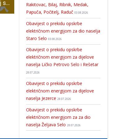
Komedija “Ne daj se Njofra” u utorak u Pučkom u Gospiću
20 godina probira sluha u rodilištu Opće bolnice Gospić
Nakon poziva lažnog liječnika od prevarenih građana ubirala novac i zlato
Rakitovac, Bilaj, Ribnik, Medak,
Papuča, Počitelj, Raduč
03.08.2026
Obavijest o prekidu opskrbe
električnom energijom za dio naselja
Staro Selo
03.08.2026
Obavijest o prekidu opskrbe
električnom energijom za dijelove
naselja Ličko Petrovo Selo i Rešetar
28.07.2026
Obavijest o prekidu opskrbe
električnom energijom za dijelove
naselja Jezerce
28.07.2026
Obavijest o prekidu opskrbe
električnom energijom za za dio
naselja Željava Selo
28.07.2026