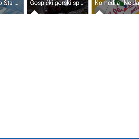
BRAVO: Božo Starčević plasirao se na Olimpijske igre u Tokiju!!!
Gospićki gorski spašavatelji u akciji i na Uskrs!!!