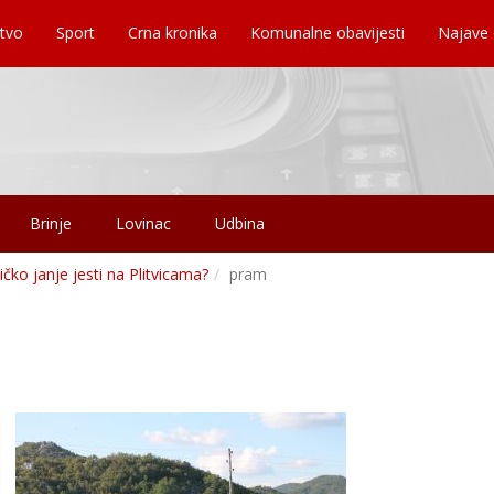
tvo
Sport
Crna kronika
Komunalne obavijesti
Najave
Brinje
Lovinac
Udbina
ičko janje jesti na Plitvicama?
pram