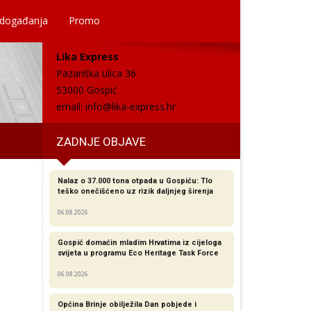
 događanja
Promo
Lika Express
Pazariška ulica 36
53000 Gospić
email:
info@lika-express.hr
ZADNJE OBJAVE
Nalaz o 37.000 tona otpada u Gospiću: Tlo
teško onečišćeno uz rizik daljnjeg širenja
06.08.2026
Gospić domaćin mladim Hrvatima iz cijeloga
svijeta u programu Eco Heritage Task Force
06.08.2026
Općina Brinje obilježila Dan pobjede i