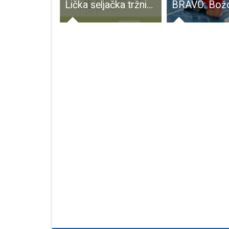
RK Gospić uskoro će imati 10 licenciranih trenera
Lička seljačka tržnica stiže u Karlobag