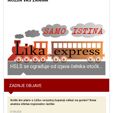
MOŽDA VAS ZANIMA
gospićke bolnice svrstalo se u nacionalni vrh
HSLS se ograđuje od izjava čelnika otočkog HSLS-a Milana Sigurnjaka
ZADNJE OBJAVE
Koliki dio plaće u Ličko-senjskoj županiji odlazi na gorivo? Nova
analiza otkriva regionalne razlike​
07.08.2026