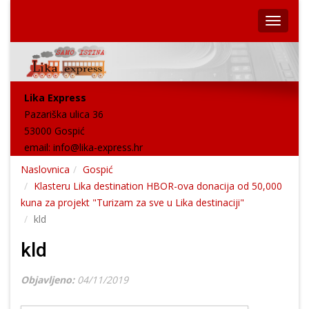
Lika Express
Pazariška ulica 36
53000 Gospić
email:
info@lika-express.hr
Naslovnica
Gospić
Klasteru Lika destination HBOR-ova donacija od 50,000
kuna za projekt "Turizam za sve u Lika destinaciji"
kld
kld
Objavljeno:
04/11/2019