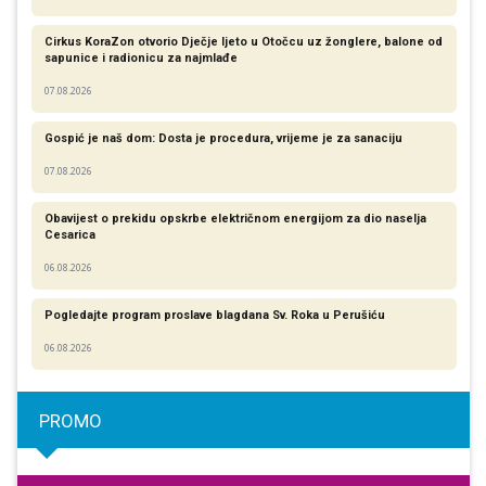
Cirkus KoraZon otvorio Dječje ljeto u Otočcu uz žonglere, balone od
sapunice i radionicu za najmlađe
07.08.2026
Gospić je naš dom: Dosta je procedura, vrijeme je za sanaciju
07.08.2026
Obavijest o prekidu opskrbe električnom energijom za dio naselja
Cesarica
06.08.2026
Pogledajte program proslave blagdana Sv. Roka u Perušiću
06.08.2026
PROMO