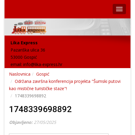
Lika Express
Pazariška ulica 36
53000 Gospić
email:
info@lika-express.hr
Naslovnica
Gospić
Održana završna konferencija projekta "Šumski putovi
kao mistične turističke staze"!
1748339698892
1748339698892
Objavljeno:
27/05/2025