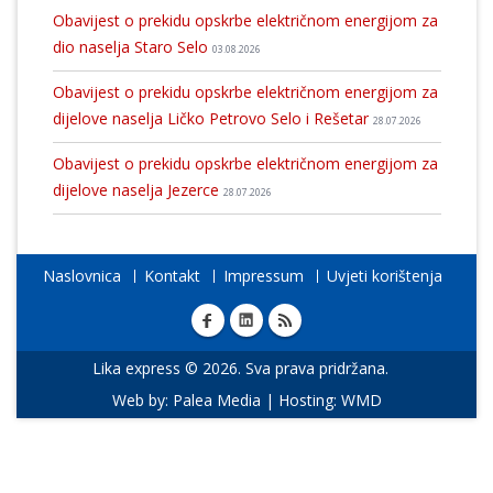
Obavijest o prekidu opskrbe električnom energijom za
dio naselja Staro Selo
03.08.2026
Obavijest o prekidu opskrbe električnom energijom za
dijelove naselja Ličko Petrovo Selo i Rešetar
28.07.2026
Obavijest o prekidu opskrbe električnom energijom za
dijelove naselja Jezerce
28.07.2026
Naslovnica
Kontakt
Impressum
Uvjeti korištenja
Lika express © 2026. Sva prava pridržana.
Web by:
Palea Media
| Hosting:
WMD