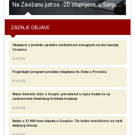
ukometne lige. Gospićki podmladak odličan, seniori poraženi na startu svoje lige
Na Zavižanu jutros -20 stupnjeva, u Senju -8!
ZADNJE OBJAVE
Obavijest o prekidu opskrbe električnom energijom za dio naselja
Cesarica
06.08.2026
Pogledajte program proslave blagdana Sv. Roka u Perušiću
06.08.2026
Mario Valentić stiže u Gospić: prvi vikend u rujnu hodat će sa
sudionicima Hrvatskog festivala hodanja
06.08.2026
Nalaz o 37.000 tona otpada u Gospiću: Tlo teško onečišćeno uz rizik
daljnjeg širenja
06.08.2026