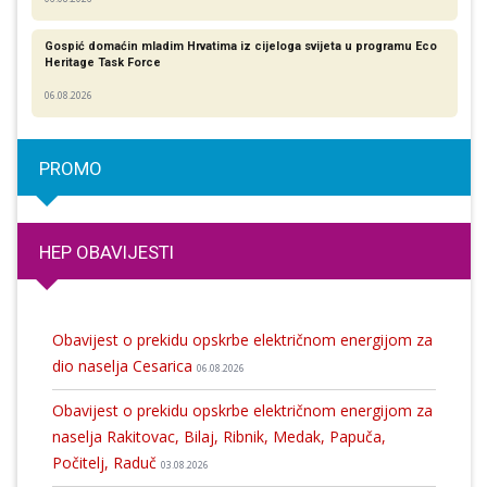
Gospić domaćin mladim Hrvatima iz cijeloga svijeta u programu Eco
Heritage Task Force
06.08.2026
PROMO
HEP OBAVIJESTI
Obavijest o prekidu opskrbe električnom energijom za
dio naselja Cesarica
06.08.2026
Obavijest o prekidu opskrbe električnom energijom za
naselja Rakitovac, Bilaj, Ribnik, Medak, Papuča,
Počitelj, Raduč
03.08.2026