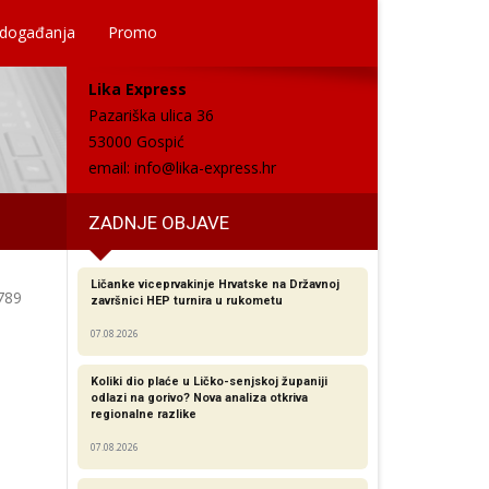
 događanja
Promo
Lika Express
Pazariška ulica 36
53000 Gospić
email:
info@lika-express.hr
ZADNJE OBJAVE
Ličanke viceprvakinje Hrvatske na Državnoj
789
završnici HEP turnira u rukometu
07.08.2026
Koliki dio plaće u Ličko-senjskoj županiji
odlazi na gorivo? Nova analiza otkriva
regionalne razlike​
07.08.2026