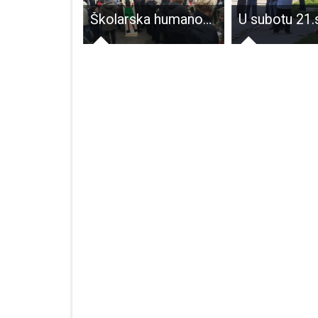
Korizmeni koncert Ansambla LADO u Otočcu
Školarska humanost u Perušiću