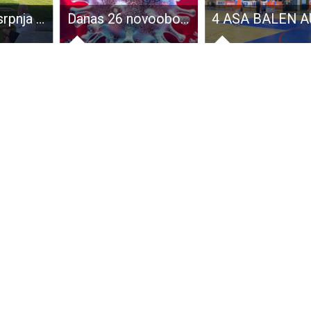
U subotu 21.srpnja drugi termin za registriranje traktora u Perušiću
Danas 26 novooboljelih od COVID-19