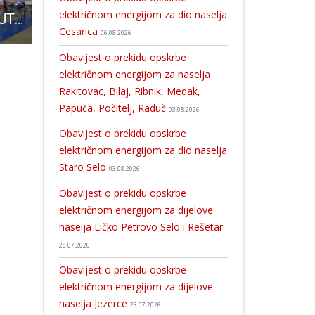
električnom energijom za dio naselja
4 ASA BALEN AUTOMOBILI osvojili Zimski malonogometni turnir Gospić
Rasprava o izvršenju gradskog proračuna u prošloj godini-3.dio
Dolijao “drvosječa” šuma p
Cesarica
06.08.2026
Obavijest o prekidu opskrbe
električnom energijom za naselja
Rakitovac, Bilaj, Ribnik, Medak,
Papuča, Počitelj, Raduč
03.08.2026
Obavijest o prekidu opskrbe
električnom energijom za dio naselja
Staro Selo
03.08.2026
Obavijest o prekidu opskrbe
električnom energijom za dijelove
naselja Ličko Petrovo Selo i Rešetar
28.07.2026
Obavijest o prekidu opskrbe
električnom energijom za dijelove
naselja Jezerce
28.07.2026