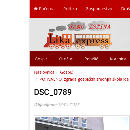
Početna
Politika
Gospodarstvo
Druš
Gospić
Otočac
Perušić
Korenica
Naslovnica
Gospić
POHVALNO: zgrada gospićkih srednjih škola id
DSC_0789
Objavljeno:
16/01/2025