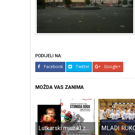
PODIJELI NA:
Facebook
Twitter
Google+
MOŽDA VAS ZANIMA
Zbog 500 kuna udaljen iz službe
Lutkarski mjuzikl za najmlađe “Stonoga Goga” stiže u Gospić i Lovinac