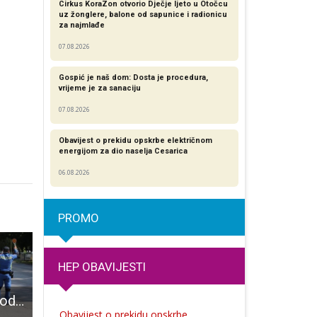
Cirkus KoraZon otvorio Dječje ljeto u Otočcu
uz žonglere, balone od sapunice i radionicu
za najmlađe
07.08.2026
Gospić je naš dom: Dosta je procedura,
vrijeme je za sanaciju
07.08.2026
Obavijest o prekidu opskrbe električnom
energijom za dio naselja Cesarica
06.08.2026
PROMO
HEP OBAVIJESTI
66-godišnjak s područja Brinja vozio pod utjecajem alkohola i bez vozačke
BRAVO: Tvrtko Sarić dobio Porina, najveću hrvatsku diskografsku nagradu!!!
BRAVO: Gospićanka Anja Rukavina na popisu rukometne reprezentacije za Mediteranske i
Obavijest o prekidu opskrbe