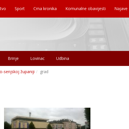
tvo
Sport
Crna kronika
Komunalne obavijesti
Najave
Brinje
Lovinac
Udbina
o-senjskoj županiji
grad