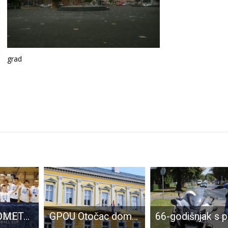
grad
MLADI RUKOMETAŠI GOSPIĆA FANTASTIČNI BRONČANI NA MEĐUNARODNOM TURNIRU “POZOJ CUP 2021”
GPOU Otočac domaćin Erasmus+ projekta u veljači