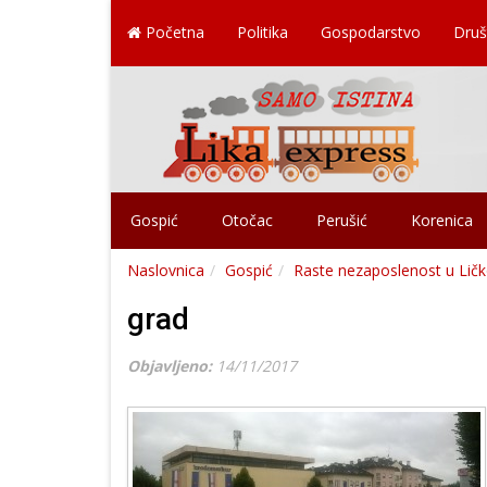
Početna
Politika
Gospodarstvo
Druš
Gospić
Otočac
Perušić
Korenica
Naslovnica
Gospić
Raste nezaposlenost u Ličk
grad
Objavljeno:
14/11/2017