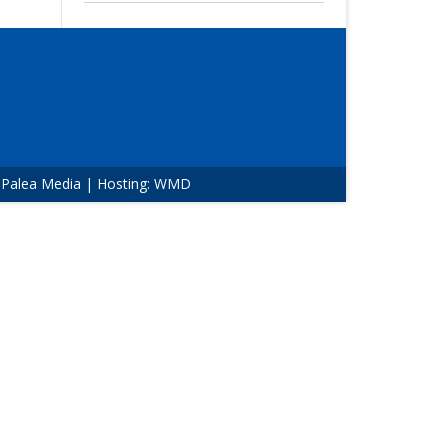
:
Palea Media
| Hosting:
WMD