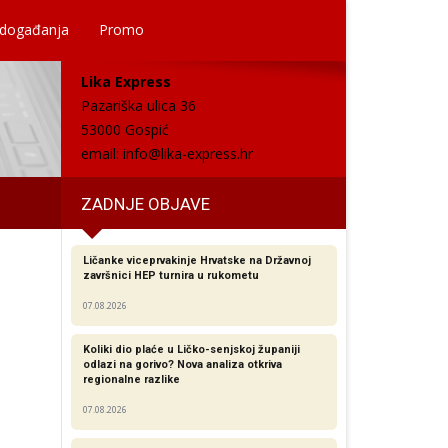
 događanja
Promo
Lika Express
Pazariška ulica 36
53000 Gospić
email:
info@lika-express.hr
ZADNJE OBJAVE
Ličanke viceprvakinje Hrvatske na Državnoj
završnici HEP turnira u rukometu
07.08.2026
Koliki dio plaće u Ličko-senjskoj županiji
odlazi na gorivo? Nova analiza otkriva
regionalne razlike​
07.08.2026