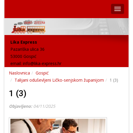
Lika Express
Pazariška ulica 36
53000 Gospić
email:
info@lika-express.hr
Naslovnica
Gospić
Talijani oduševljeni Ličko-senjskom županijom
1 (3)
1 (3)
Objavljeno:
04/11/2025