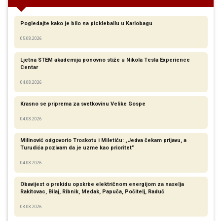
Pogledajte kako je bilo na pickleballu u Karlobagu
05.08.2026
Ljetna STEM akademija ponovno stiže u Nikola Tesla Experience
Centar
04.08.2026
Krasno se priprema za svetkovinu Velike Gospe
04.08.2026
Milinović odgovorio Troskotu i Miletiću: „Jedva čekam prijavu, a
Turudića pozivam da je uzme kao prioritet”
04.08.2026
Obavijest o prekidu opskrbe električnom energijom za naselja
Rakitovac, Bilaj, Ribnik, Medak, Papuča, Počitelj, Raduč
03.08.2026