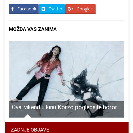
Facebook
Twitter
Google+
MOŽDA VAS ZANIMA
i markiraju velebitske planinarske staze
Ovaj vikend u kinu Korzo pogledajte horor “Dok nas smrt ne rastavi”
ZADNJE OBJAVE