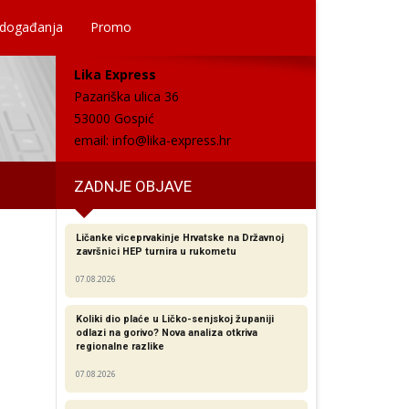
 događanja
Promo
Lika Express
Pazariška ulica 36
53000 Gospić
email:
info@lika-express.hr
ZADNJE OBJAVE
Ličanke viceprvakinje Hrvatske na Državnoj
završnici HEP turnira u rukometu
07.08.2026
Koliki dio plaće u Ličko-senjskoj županiji
odlazi na gorivo? Nova analiza otkriva
regionalne razlike​
07.08.2026