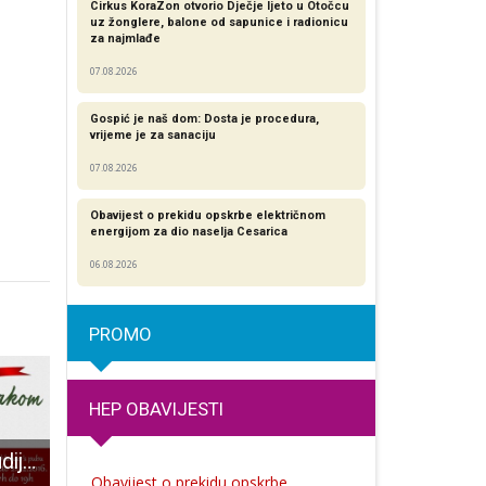
Cirkus KoraZon otvorio Dječje ljeto u Otočcu
uz žonglere, balone od sapunice i radionicu
za najmlađe
07.08.2026
Gospić je naš dom: Dosta je procedura,
vrijeme je za sanaciju
07.08.2026
Obavijest o prekidu opskrbe električnom
energijom za dio naselja Cesarica
06.08.2026
PROMO
HEP OBAVIJESTI
Božićni kutak studija FMI i Highlander’s puba
I u Gospiću rođena prva beba u ovoj godini
Svakodnevica gorskih spašavatelja, spašavaju žive, prenose m
Obavijest o prekidu opskrbe