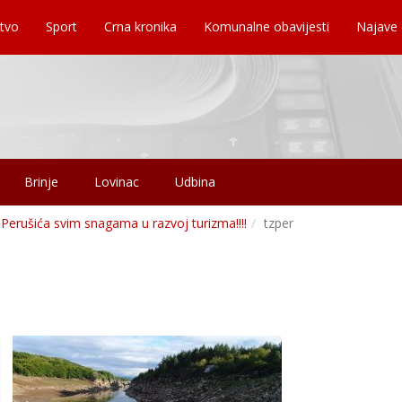
tvo
Sport
Crna kronika
Komunalne obavijesti
Najave
Brinje
Lovinac
Udbina
 Perušića svim snagama u razvoj turizma!!!!
tzper