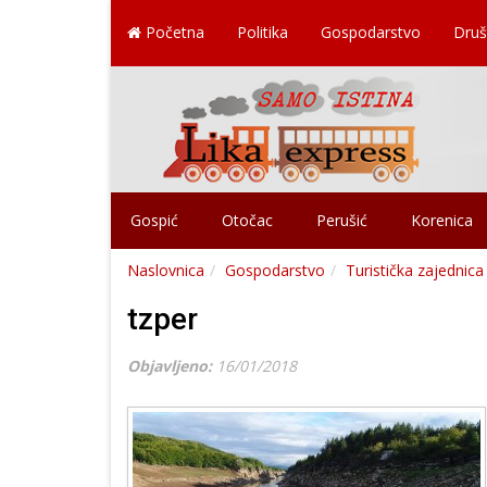
Početna
Politika
Gospodarstvo
Druš
Gospić
Otočac
Perušić
Korenica
Naslovnica
Gospodarstvo
Turistička zajednica
tzper
Objavljeno:
16/01/2018