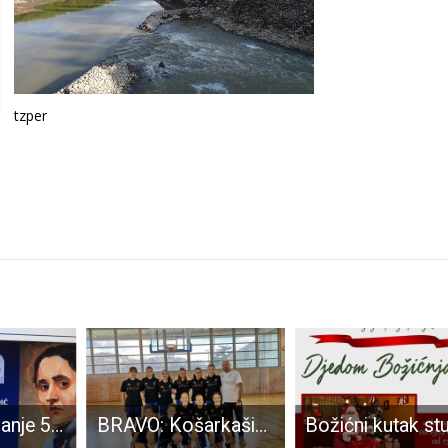
tzper
U petak otvaranje 51.Likanala
BRAVO: Košarkašice Gospića 2007.godišta 5. u Hrvatskoj!!!