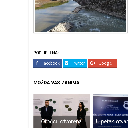
PODIJELI NA:
Facebook
Twitter
Google+
MOŽDA VAS ZANIMA
RUKOMETAŠICE 5. I 6. RAZREDA OŠ DR. JURE TURIĆA OSIGURALE NASTUP NA DRŽAVNOJ ZAVRŠNICI U VINKOVCIMA
U Otočcu otvorena izložba o antičkom novcu