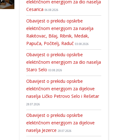
električnom energijom za dio naselja
Cesarica
06.08.2026
Obavijest o prekidu opskrbe
električnom energijom za naselja
Rakitovac, Bilaj, Ribnik, Medak,
Papuča, Počitelj, Raduč
03.08.2026
Obavijest o prekidu opskrbe
električnom energijom za dio naselja
Staro Selo
03.08.2026
Obavijest o prekidu opskrbe
električnom energijom za dijelove
naselja Ličko Petrovo Selo i Rešetar
28.07.2026
Obavijest o prekidu opskrbe
električnom energijom za dijelove
naselja Jezerce
28.07.2026