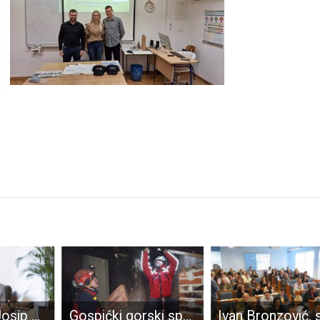
Perušićanin Josip Ćulumović snimio spot za svoju novu pjesmu “Kad primamo Tebe”!
Gospićki gorski spašavatelji aktivni na potresom pogođenim područjima