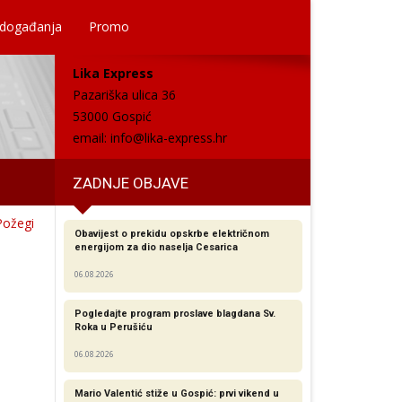
 događanja
Promo
Lika Express
Pazariška ulica 36
53000 Gospić
email:
info@lika-express.hr
ZADNJE OBJAVE
 Požegi
Obavijest o prekidu opskrbe električnom
energijom za dio naselja Cesarica
06.08.2026
Pogledajte program proslave blagdana Sv.
Roka u Perušiću
06.08.2026
Mario Valentić stiže u Gospić: prvi vikend u