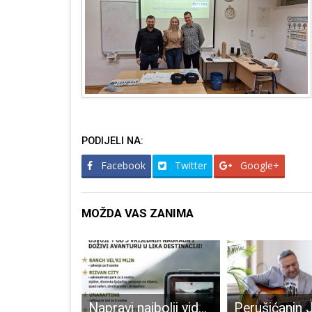
PODIJELI NA:
Facebook
Twitter
Google+
MOŽDA VAS ZANIMA
BRAVO: Nogometaši Gospića 91 nadigrali Rovinj 4:2 i sezonu završili na trećem mjestu!!!
Napravi najbolji video na temu “Lika u tvom oku”!