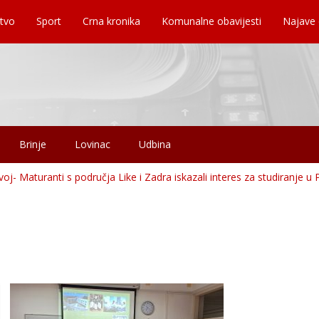
tvo
Sport
Crna kronika
Komunalne obavijesti
Najave
Brinje
Lovinac
Udbina
zvoj- Maturanti s područja Like i Zadra iskazali interes za studiranje u