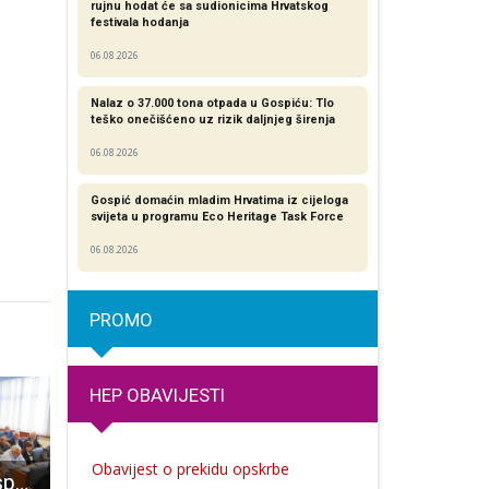
rujnu hodat će sa sudionicima Hrvatskog
festivala hodanja
06.08.2026
Nalaz o 37.000 tona otpada u Gospiću: Tlo
teško onečišćeno uz rizik daljnjeg širenja
06.08.2026
Gospić domaćin mladim Hrvatima iz cijeloga
svijeta u programu Eco Heritage Task Force
06.08.2026
PROMO
HEP OBAVIJESTI
Obavijest o prekidu opskrbe
Ivan Bronzović, spasitelj gospićkog staračkog doma
Zimski malonogometni turnir Gospić nastavlja se u nedjelju, sinoć zanimljivi rezultati
Gradovima i općinama iz Ličko-senjske županije osigurano 4 milijuna kuna za zapošljavanje žena koje