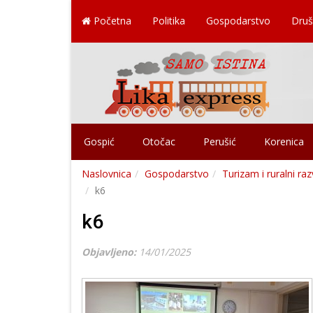
Početna
Politika
Gospodarstvo
Druš
Gospić
Otočac
Perušić
Korenica
Naslovnica
Gospodarstvo
Turizam i ruralni ra
k6
k6
Objavljeno:
14/01/2025