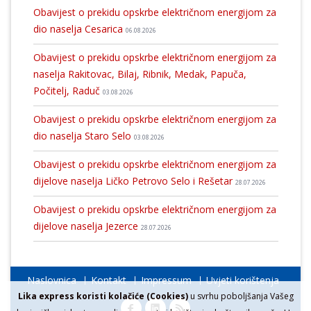
Obavijest o prekidu opskrbe električnom energijom za
dio naselja Cesarica
06.08.2026
Obavijest o prekidu opskrbe električnom energijom za
naselja Rakitovac, Bilaj, Ribnik, Medak, Papuča,
Počitelj, Raduč
03.08.2026
Obavijest o prekidu opskrbe električnom energijom za
dio naselja Staro Selo
03.08.2026
Obavijest o prekidu opskrbe električnom energijom za
dijelove naselja Ličko Petrovo Selo i Rešetar
28.07.2026
Obavijest o prekidu opskrbe električnom energijom za
dijelove naselja Jezerce
28.07.2026
Naslovnica
Kontakt
Impressum
Uvjeti korištenja
Lika express koristi kolačiće (Cookies)
u svrhu poboljšanja Vašeg