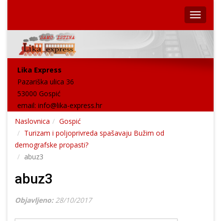
Lika Express
Pazariška ulica 36
53000 Gospić
email:
info@lika-express.hr
Naslovnica
Gospić
Turizam i poljoprivreda spašavaju Bužim od
demografske propasti?
abuz3
abuz3
Objavljeno:
28/10/2017