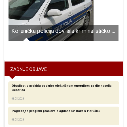
Korenička policija dovršila kriminalističko istraživanje nad “švercerom ljudima”! U kombiju vozio 30 Pakistanaca i jednog Indijca
aj tjedan Johnny English ponovno na zadatku!!!
ZADNJE OBJAVE
Obavijest o prekidu opskrbe električnom energijom za dio naselja
Cesarica
06.08.2026
Pogledajte program proslave blagdana Sv. Roka u Perušiću
06.08.2026