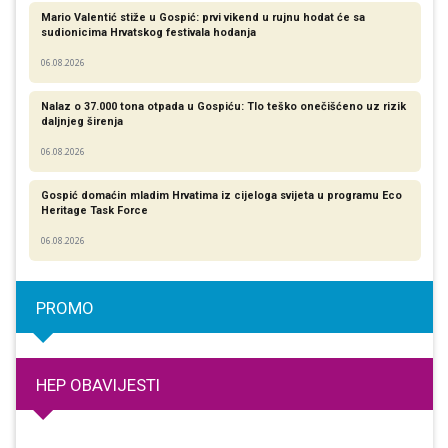
Mario Valentić stiže u Gospić: prvi vikend u rujnu hodat će sa
sudionicima Hrvatskog festivala hodanja
06.08.2026
Nalaz o 37.000 tona otpada u Gospiću: Tlo teško onečišćeno uz rizik
daljnjeg širenja
06.08.2026
Gospić domaćin mladim Hrvatima iz cijeloga svijeta u programu Eco
Heritage Task Force
06.08.2026
PROMO
HEP OBAVIJESTI