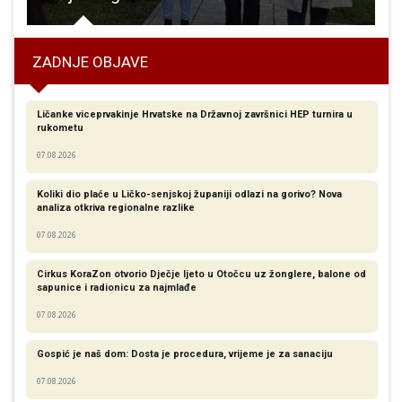
ZADNJE OBJAVE
Ličanke viceprvakinje Hrvatske na Državnoj završnici HEP turnira u
rukometu
07.08.2026
Koliki dio plaće u Ličko-senjskoj županiji odlazi na gorivo? Nova
analiza otkriva regionalne razlike​
07.08.2026
Cirkus KoraZon otvorio Dječje ljeto u Otočcu uz žonglere, balone od
sapunice i radionicu za najmlađe
07.08.2026
Gospić je naš dom: Dosta je procedura, vrijeme je za sanaciju
07.08.2026