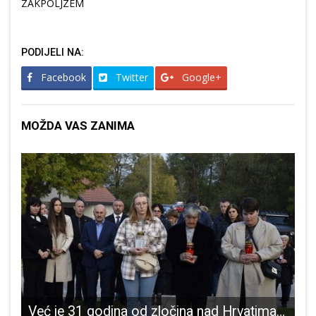
ZAKPOLJZEM
PODIJELI NA:
Facebook
Twitter
Google+
MOŽDA VAS ZANIMA
Već je 31 godina od zločina nad Hrvatima u Širokoj Kuli,a pravda još nije zadovoljena