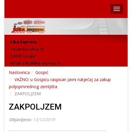
Lika Express
Pazariška ulica 36
53000 Gospić
email:
info@lika-express.hr
Naslovnica
Gospić
VAŽNO: u Gospiću raspisan Javni natječaj za zakup
poljoprivrednog zemljišta
ZAKPOLJZEM
ZAKPOLJZEM
Objavljeno:
13/12/2019