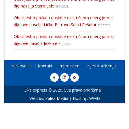
dio naselja Staro Selo
03.08.2026
Obavijest o prekidu opskrbe električnom energijom za
dijelove naselja Ličko Petrovo Selo i Rešetar
28.07.2026
Obavijest o prekidu opskrbe električnom energijom za
dijelove naselja Jezerce
28.07.2026
Naslovnica
Kontakt
Impressum
Uvjeti korištenja
Lika express © 2026. Sva prava pridržana.
Web by:
Palea Media
| Hosting:
WMD