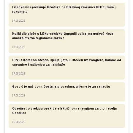
Ličanke viceprvakinje Hrvatske na Državnoj završnici HEP turnira u
rukometu
07.08.2026
Koliki dio plaće u Ličko-senjskoj županiji odlazi na gorivo? Nova
analiza otkriva regionalne razlike​
07.08.2026
Cirkus KoraZon otvorio Dječje ljeto u Otočcu uz žonglere, balone od
sapunice i radionicu za najmlađe
07.08.2026
Gospić je naš dom: Dosta je procedura, vrijeme je za sanaciju
07.08.2026
Obavijest o prekidu opskrbe električnom energijom za dio naselja
Cesarica
06.08.2026