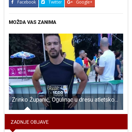
Facebook
Twitter
Google+
MOŽDA VAS ZANIMA
st Danko Ivšinović u Zborniku aforizama “Stožer i maske”
Zrinko Županić, Ogulinac u dresu atletskog kluba Gospić, odličan na zagrebačkom polumaratonu
ZADNJE OBJAVE