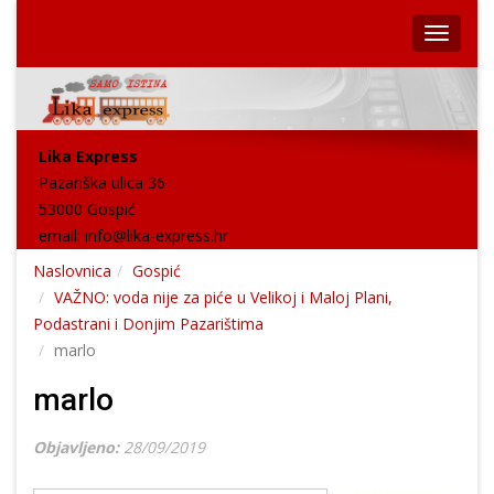
Lika Express
Pazariška ulica 36
53000 Gospić
email:
info@lika-express.hr
Naslovnica
Gospić
VAŽNO: voda nije za piće u Velikoj i Maloj Plani,
Podastrani i Donjim Pazarištima
marlo
marlo
Objavljeno:
28/09/2019