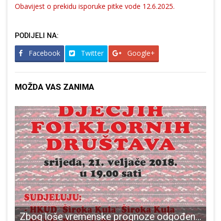
Obavijest o prekidu isporuke pitke vode 12.6.2025.
PODIJELI NA:
Facebook
Twitter
Google+
MOŽDA VAS ZANIMA
 dio grada Senja
Zbog loše vremenske prognoze odgođen Susret dječjih folklornih društava