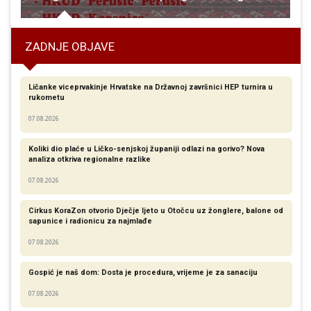
ZADNJE OBJAVE
Ličanke viceprvakinje Hrvatske na Državnoj završnici HEP turnira u
rukometu
07.08.2026
Koliki dio plaće u Ličko-senjskoj županiji odlazi na gorivo? Nova
analiza otkriva regionalne razlike​
07.08.2026
Cirkus KoraZon otvorio Dječje ljeto u Otočcu uz žonglere, balone od
sapunice i radionicu za najmlađe
07.08.2026
Gospić je naš dom: Dosta je procedura, vrijeme je za sanaciju
07.08.2026