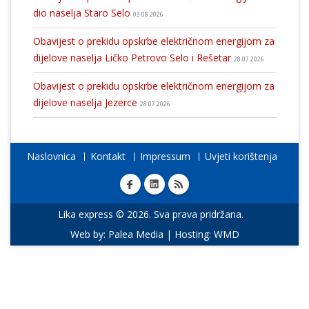
dio naselja Staro Selo
03.08.2026
Obavijest o prekidu opskrbe električnom energijom za
dijelove naselja Ličko Petrovo Selo i Rešetar
28.07.2026
Obavijest o prekidu opskrbe električnom energijom za
dijelove naselja Jezerce
28.07.2026
Naslovnica
Kontakt
Impressum
Uvjeti korištenja
Lika express © 2026. Sva prava pridržana.
Web by:
Palea Media
| Hosting:
WMD