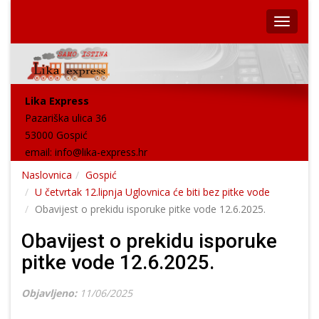
Lika Express
Pazariška ulica 36
53000 Gospić
email:
info@lika-express.hr
Naslovnica
Gospić
U četvrtak 12.lipnja Uglovnica će biti bez pitke vode
Obavijest o prekidu isporuke pitke vode 12.6.2025.
Obavijest o prekidu isporuke
pitke vode 12.6.2025.
Objavljeno:
11/06/2025