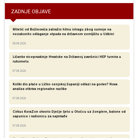
ZADNJE OBJAVE
Miletić od Božinovića zatražio hitnu istragu zbog sumnje na
nezakonito odlaganje otpada na državnom zemljištu u Udbini
08.08.2026
Ličanke viceprvakinje Hrvatske na Državnoj završnici HEP turnira u
rukometu
07.08.2026
Koliki dio plaće u Ličko-senjskoj županiji odlazi na gorivo? Nova
analiza otkriva regionalne razlike​
07.08.2026
Cirkus KoraZon otvorio Dječje ljeto u Otočcu uz žonglere, balone od
sapunice i radionicu za najmlađe
07.08.2026