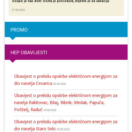
Gospić je naš dom: Dosta je procedura, vrijeme je za sanaciju
07.08.2026
PROMO
HEP OBAVIJESTI
Obavijest o prekidu opskrbe električnom energijom za
dio naselja Cesarica
06.08.2026
Obavijest o prekidu opskrbe električnom energijom za
naselja Rakitovac, Bilaj, Ribnik, Medak, Papuča,
Počitelj, Raduč
03.08.2026
Obavijest o prekidu opskrbe električnom energijom za
dio naselja Staro Selo
03.08.2026