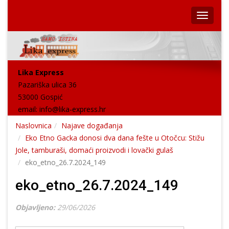
Lika Express
Pazariška ulica 36
53000 Gospić
email:
info@lika-express.hr
Naslovnica
Najave događanja
Eko Etno Gacka donosi dva dana fešte u Otočcu: Stižu
Jole, tamburaši, domaći proizvodi i lovački gulaš
eko_etno_26.7.2024_149
eko_etno_26.7.2024_149
Objavljeno:
29/06/2026