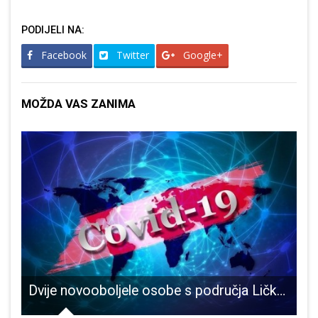
PODIJELI NA:
Facebook
Twitter
Google+
MOŽDA VAS ZANIMA
 Gospića
Dvije novooboljele osobe s područja Ličko-senjske županije u protekla 24 sata