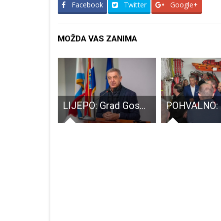
Facebook
Twitter
Google+
MOŽDA VAS ZANIMA
Potpisani ugovori o dodjeli stipendija studentima deficitarnih zanimanja za akademsku godinu 2025./2026.
LIJEPO: Grad Gospić i ove godine daje božićnice umirovljenicima, nezaposlenima i roditeljima djece s teškoćama u razvoju