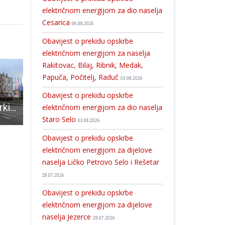
električnom energijom za dio naselja
Cesarica
06.08.2026
Obavijest o prekidu opskrbe
električnom energijom za naselja
Rakitovac, Bilaj, Ribnik, Medak,
Papuča, Počitelj, Raduč
03.08.2026
Obavijest o prekidu opskrbe
Kreće naplata parkinga u Gospiću
Kreće završna faza rekonstrukcije južnog lukobrana u Novalji
Do kraja kolovoza u Malom salonu Muzeja Like postavljena zanimljiva izložba “Bugarska i Hrvatska-mistika umjetnosti”
električnom energijom za dio naselja
Staro Selo
03.08.2026
Obavijest o prekidu opskrbe
električnom energijom za dijelove
naselja Ličko Petrovo Selo i Rešetar
28.07.2026
Obavijest o prekidu opskrbe
električnom energijom za dijelove
naselja Jezerce
28.07.2026