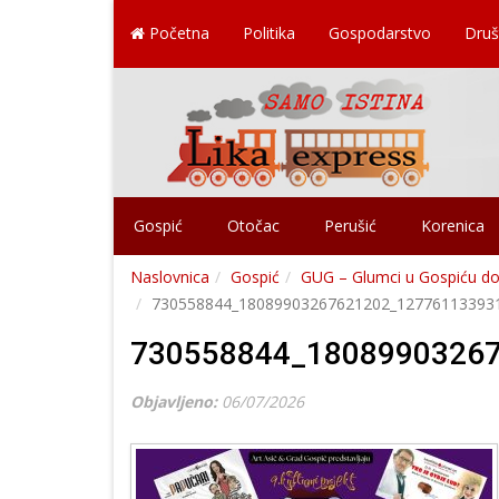
Početna
Politika
Gospodarstvo
Druš
Gospić
Otočac
Perušić
Korenica
Naslovnica
Gospić
GUG – Glumci u Gospiću don
730558844_18089903267621202_12776113393
730558844_1808990326
Objavljeno:
06/07/2026