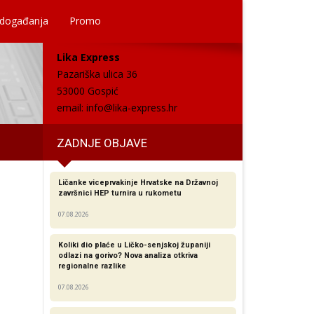
 događanja
Promo
Lika Express
Pazariška ulica 36
53000 Gospić
email:
info@lika-express.hr
ZADNJE OBJAVE
Ličanke viceprvakinje Hrvatske na Državnoj
završnici HEP turnira u rukometu
07.08.2026
Koliki dio plaće u Ličko-senjskoj županiji
odlazi na gorivo? Nova analiza otkriva
regionalne razlike​
07.08.2026