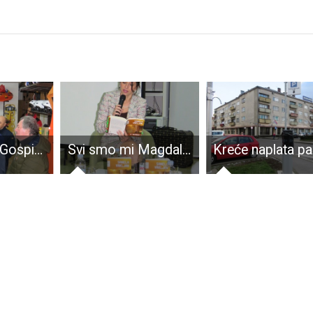
POHVALNO: Gospićki gorski spašavatelji na teren izlaze za svega 15 minuta od poziva
Svi smo mi Magdalena