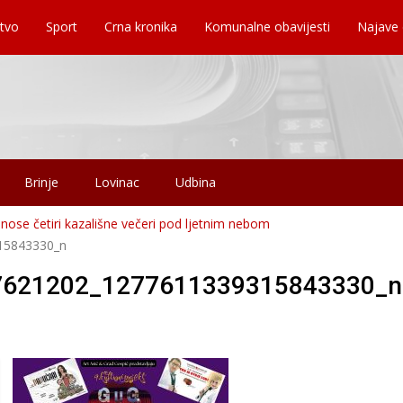
tvo
Sport
Crna kronika
Komunalne obavijesti
Najave
Brinje
Lovinac
Udbina
ose četiri kazališne večeri pod ljetnim nebom
15843330_n
7621202_1277611339315843330_n