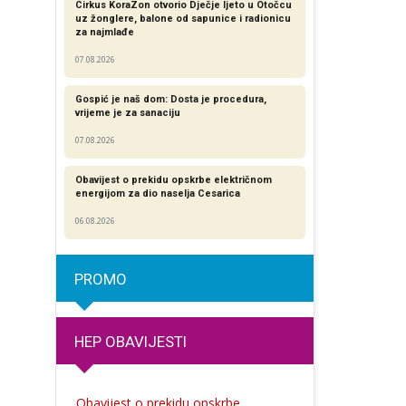
Cirkus KoraZon otvorio Dječje ljeto u Otočcu
uz žonglere, balone od sapunice i radionicu
za najmlađe
07.08.2026
Gospić je naš dom: Dosta je procedura,
vrijeme je za sanaciju
07.08.2026
Obavijest o prekidu opskrbe električnom
energijom za dio naselja Cesarica
06.08.2026
PROMO
HEP OBAVIJESTI
Obavijest o prekidu opskrbe