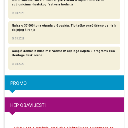
Mario Valentić stiže u Gospić: prvi vikend u rujnu hodat će sa
sudionicima Hrvatskog festivala hodanja
06.08.2026
Nalaz o 37.000 tona otpada u Gospiću: Tlo teško onečišćeno uz rizik
daljnjeg širenja
06.08.2026
Gospić domaćin mladim Hrvatima iz cijeloga svijeta u programu Eco
Heritage Task Force
06.08.2026
PROMO
HEP OBAVIJESTI