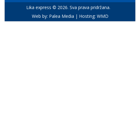
Lika express © 2026. Sva prava pridržana.
Web by:
Palea Media
| Hosting:
WMD