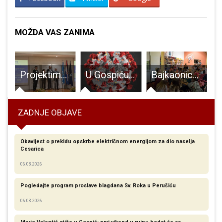
MOŽDA VAS ZANIMA
 sedam na području Novalje
Projektima u Ličko-senjskoj županiji još 1,5 milijuna eura
U Gospiću je aktivnih 49 oboljelih od COVID-19
Bajkaonica, polusatni spoj pričanja bajki i igre, od danas u Gospiću
ZADNJE OBJAVE
Obavijest o prekidu opskrbe električnom energijom za dio naselja
Cesarica
06.08.2026
Pogledajte program proslave blagdana Sv. Roka u Perušiću
06.08.2026