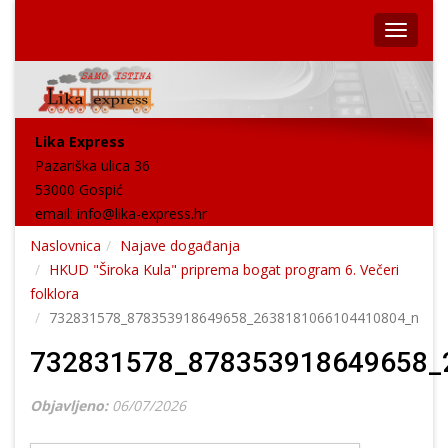
Lika Express
Pazariška ulica 36
53000 Gospić
email:
info@lika-express.hr
Naslovnica
Najave događanja
HKUD "Široka Kula" priprema bogat program 6. Večeri
folklora
732831578_878353918649658_2638181066104410804_n
732831578_878353918649658_
Objavljeno:
06/07/2026