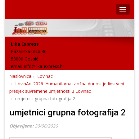
Lika Express
Pazariška ulica 36
53000 Gospić
email:
info@lika-express.hr
Naslovnica
Lovinac
LovinArt 2026. Humanitarna izložba donosi jedinstveni
presjek suvremene umjetnosti u Lovinac
umjetnici grupna fotografija 2
umjetnici grupna fotografija 2
Objavljeno:
30/06/2026