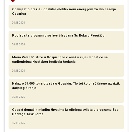
Obavijest o prekidu opskrbe električnom energijom za dio naselja
Cesarica
06.08.2026
Pogledajte program proslave blagdana Sv. Roka u Perušiću
06.08.2026
Mario Valentić stiže u Gospić: prvi vikend u rujnu hodat će sa
sudionicima Hrvatskog festivala hodanja
06.08.2026
Nalaz o 37.000 tona otpada u Gospiću: Tlo teško onečišćeno uz rizik
daljnjeg širenja
06.08.2026
Gospić domaćin mladim Hrvatima iz cijeloga svijeta u programu Eco
Heritage Task Force
06.08.2026