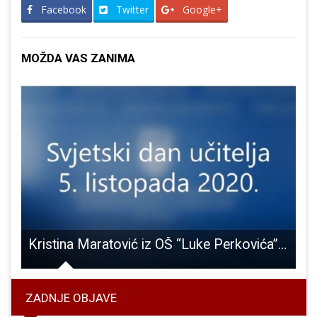
Facebook
Twitter
Google+
MOŽDA VAS ZANIMA
zone gospićkih rukometaša starosti do 13 godina
Kristina Maratović iz OŠ “Luke Perkovića” Brinje i Ana Mesić iz OŠ “dr..Jure Turić” Gospić među 504 najbolja učitelja u Hrvatskoj
ZADNJE OBJAVE