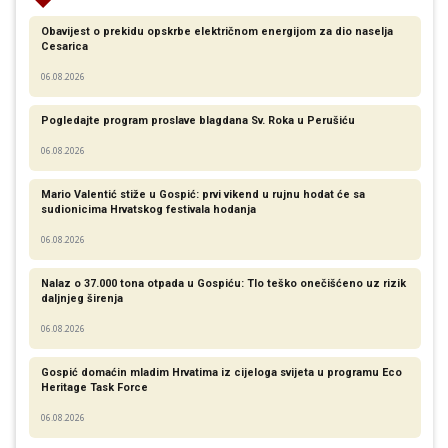
Obavijest o prekidu opskrbe električnom energijom za dio naselja
Cesarica
06.08.2026
Pogledajte program proslave blagdana Sv. Roka u Perušiću
06.08.2026
Mario Valentić stiže u Gospić: prvi vikend u rujnu hodat će sa
sudionicima Hrvatskog festivala hodanja
06.08.2026
Nalaz o 37.000 tona otpada u Gospiću: Tlo teško onečišćeno uz rizik
daljnjeg širenja
06.08.2026
Gospić domaćin mladim Hrvatima iz cijeloga svijeta u programu Eco
Heritage Task Force
06.08.2026