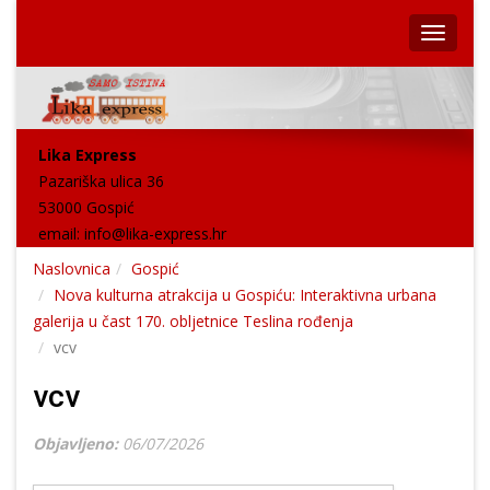
Lika Express
Pazariška ulica 36
53000 Gospić
email:
info@lika-express.hr
Naslovnica
Gospić
Nova kulturna atrakcija u Gospiću: Interaktivna urbana
galerija u čast 170. obljetnice Teslina rođenja
vcv
vcv
Objavljeno:
06/07/2026