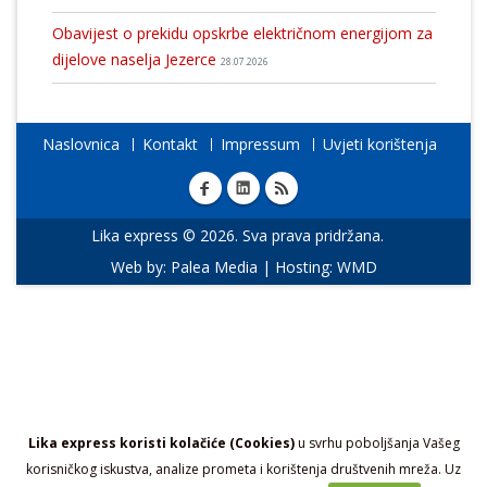
Obavijest o prekidu opskrbe električnom energijom za
dijelove naselja Jezerce
28.07.2026
Naslovnica
Kontakt
Impressum
Uvjeti korištenja
Lika express © 2026. Sva prava pridržana.
Web by:
Palea Media
| Hosting:
WMD
Lika express koristi kolačiće (Cookies)
u svrhu poboljšanja Vašeg
korisničkog iskustva, analize prometa i korištenja društvenih mreža. Uz